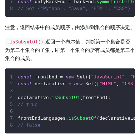
const
 onlyBackEnd 
=
 backEnd
.
symmetricDiffer
// Set {"Python", "Java", "HTML", "CSS"}
注意，返回结果中的成员顺序，由添加到集合的顺序决定。
返回一个布尔值，判断第一个集合是否
.isSubsetOf()
为第二个集合的子集，即第一个集合的所有成员都是第二个
集合的成员。
const
 frontEnd 
=
new
Set
(
[
"JavaScript"
,
"HT
const
 declarative 
=
new
Set
(
[
"HTML"
,
"CSS"
]
declarative
.
isSubsetOf
(
frontEnd
)
;
// true
frontEndLanguages
.
isSubsetOf
(
declarativeLan
// false