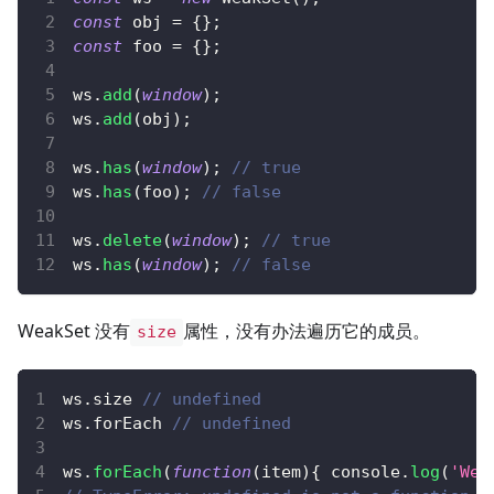
const
 obj 
=
{
}
;
const
 foo 
=
{
}
;
ws
.
add
(
window
)
;
ws
.
add
(
obj
)
;
ws
.
has
(
window
)
;
// true
ws
.
has
(
foo
)
;
// false
ws
.
delete
(
window
)
;
// true
ws
.
has
(
window
)
;
// false
WeakSet 没有
属性，没有办法遍历它的成员。
size
ws
.
size
// undefined
ws
.
forEach
// undefined
ws
.
forEach
(
function
(
item
)
{
console
.
log
(
'Wea