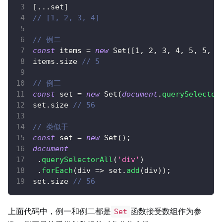
[
...
set
]
// [1, 2, 3, 4]
// 例二
const
 items 
=
new
Set
(
[
1
,
2
,
3
,
4
,
5
,
5
,
5
items
.
size
// 5
// 例三
const
 set 
=
new
Set
(
document
.
querySelector
set
.
size
// 56
// 类似于
const
 set 
=
new
Set
(
)
;
document
.
querySelectorAll
(
'div'
)
.
forEach
(
div
=>
 set
.
add
(
div
)
)
;
set
.
size
// 56
上面代码中，例一和例二都是
函数接受数组作为参
Set