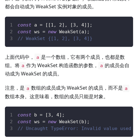
都会自动成为 WeakSet 实例对象的成员。
const
 a 
=
[
[
1
,
2
]
,
[
3
,
4
]
]
;
const
 ws 
=
new
WeakSet
(
a
)
;
// WeakSet {[1, 2], [3, 4]}
上面代码中，
是一个数组，它有两个成员，也都是数
a
组。将
作为 WeakSet 构造函数的参数，
的成员会自
a
a
动成为 WeakSet 的成员。
注意，是
数组的成员成为 WeakSet 的成员，而不是
a
a
数组本身。这意味着，数组的成员只能是对象。
const
 b 
=
[
3
,
4
]
;
const
 ws 
=
new
WeakSet
(
b
)
;
// Uncaught TypeError: Invalid value used i