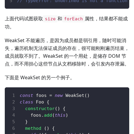
// TypeError: undefined is not a function
上面代码试图获取
和
属性，结果都不能成
size
forEach
功。
WeakSet 不能遍历，是因为成员都是弱引用，随时可能消
失，遍历机制无法保证成员的存在，很可能刚刚遍历结束，
成员就取不到了。WeakSet 的一个用处，是储存 DOM 节
点，而不用担心这些节点从文档移除时，会引发内存泄漏。
下面是 WeakSet 的另一个例子。
const
 foos 
=
new
WeakSet
(
)
class
Foo
{
constructor
(
)
{
    foos
.
add
(
this
)
}
method
(
)
{