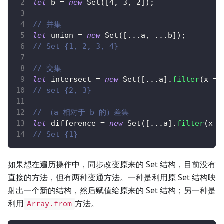
let
 b 
=
new
Set
(
[
4
,
3
,
2
]
)
;
// 并集
let
 union 
=
new
Set
(
[
...
a
,
...
b
]
)
;
// Set {1, 2, 3, 4}
// 交集
let
 intersect 
=
new
Set
(
[
...
a
]
.
filter
(
x
=>
// set {2, 3}
// （a 相对于 b 的）差集
let
 difference 
=
new
Set
(
[
...
a
]
.
filter
(
x
=
// Set {1}
如果想在遍历操作中，同步改变原来的 Set 结构，目前没有
直接的方法，但有两种变通方法。一种是利用原 Set 结构映
射出一个新的结构，然后赋值给原来的 Set 结构；另一种是
利用
方法。
Array.from