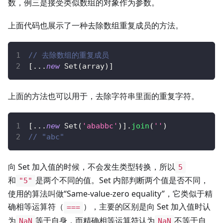
数，例三是接受类似数组的对象作为参数。
上面代码也展示了一种去除数组重复成员的方法。
// 去除数组的重复成员
[
...
new
Set
(
array
)
]
上面的方法也可以用于，去除字符串里面的重复字符。
[
...
new
Set
(
'ababbc'
)
]
.
join
(
''
)
// "abc"
向 Set 加入值的时候，不会发生类型转换，所以
5
和
是两个不同的值。Set 内部判断两个值是否不同，
"5"
使用的算法叫做“Same-value-zero equality”，它类似于精
确相等运算符（
），主要的区别是向 Set 加入值时认
===
为
等于自身，而精确相等运算符认为
不等于自
NaN
NaN