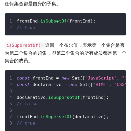
任何集合都是自身的子集。
frontEnd
.
isSubsetOf
(
frontEnd
)
;
// true
返回一个布尔值，表示第一个集合是否
isSupersetOf()
为第二个集合的超集，即第二个集合的所有成员都是第一个
集合的成员。
const
 frontEnd 
=
new
Set
(
[
"JavaScript"
,
"HT
const
 declarative 
=
new
Set
(
[
"HTML"
,
"CSS"
]
declarative
.
isSupersetOf
(
frontEnd
)
;
// false
frontEnd
.
isSupersetOf
(
declarative
)
;
// true