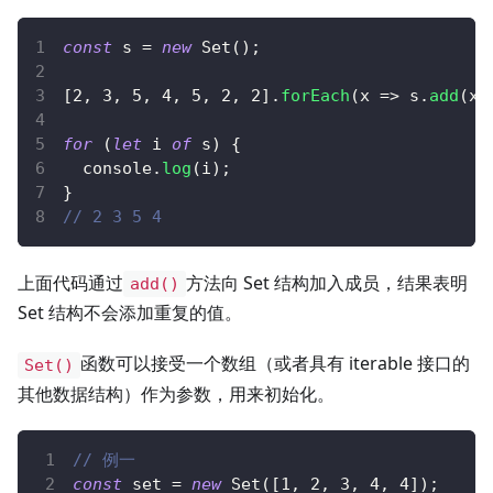
const
 s 
=
new
Set
(
)
;
[
2
,
3
,
5
,
4
,
5
,
2
,
2
]
.
forEach
(
x
=>
 s
.
add
(
x
)
for
(
let
 i 
of
 s
)
{
console
.
log
(
i
)
;
}
// 2 3 5 4
上面代码通过
方法向 Set 结构加入成员，结果表明
add()
Set 结构不会添加重复的值。
函数可以接受一个数组（或者具有 iterable 接口的
Set()
其他数据结构）作为参数，用来初始化。
// 例一
const
 set 
=
new
Set
(
[
1
,
2
,
3
,
4
,
4
]
)
;