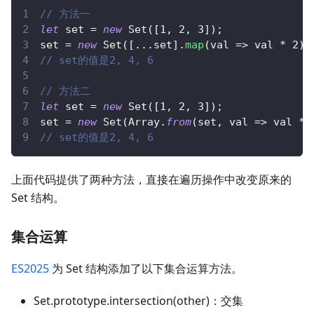
// 方法一
let
 set 
=
new
Set
(
[
1
,
2
,
3
]
)
;
set 
=
new
Set
(
[
...
set
]
.
map
(
val
=>
 val 
*
2
)
)
// set的值是2, 4, 6
// 方法二
let
 set 
=
new
Set
(
[
1
,
2
,
3
]
)
;
set 
=
new
Set
(
Array
.
from
(
set
,
val
=>
 val 
*
// set的值是2, 4, 6
上面代码提供了两种方法，直接在遍历操作中改变原来的
Set 结构。
集合运算
ES2025
为 Set 结构添加了以下集合运算方法。
Set.prototype.intersection(other)：交集