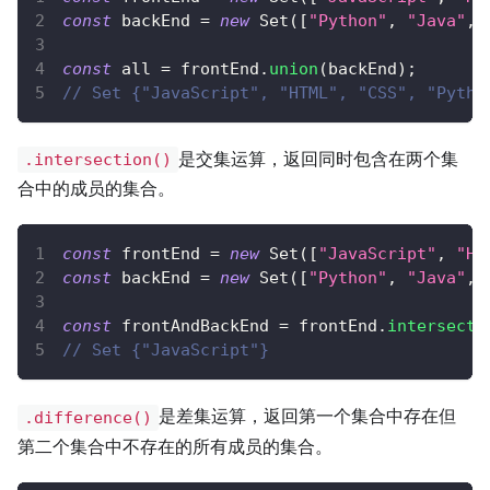
const
 backEnd 
=
new
Set
(
[
"Python"
,
"Java"
,
const
 all 
=
 frontEnd
.
union
(
backEnd
)
;
// Set {"JavaScript", "HTML", "CSS", "Pytho
是交集运算，返回同时包含在两个集
.intersection()
合中的成员的集合。
const
 frontEnd 
=
new
Set
(
[
"JavaScript"
,
"HT
const
 backEnd 
=
new
Set
(
[
"Python"
,
"Java"
,
const
 frontAndBackEnd 
=
 frontEnd
.
intersecti
// Set {"JavaScript"}
是差集运算，返回第一个集合中存在但
.difference()
第二个集合中不存在的所有成员的集合。