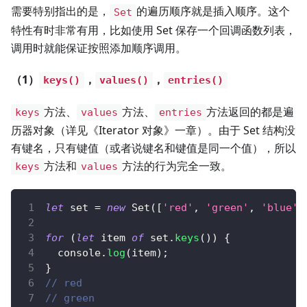
需要特别指出的是，
的遍历顺序就是插入顺序。这个
Set
特性有时非常有用，比如使用 Set 保存一个回调函数列表，
调用时就能保证按照添加顺序调用。
（1）
，
，
keys()
values()
entries()
方法、
方法、
方法返回的都是遍
keys
values
entries
历器对象（详见《Iterator 对象》一章）。由于 Set 结构没
有键名，只有键值（或者说键名和键值是同一个值），所以
方法和
方法的行为完全一致。
keys
values
let
 set 
=
new
Set
(
[
'red'
,
'green'
,
'blue'
]
for
(
let
 item 
of
 set
.
keys
(
)
)
{
console
.
log
(
item
)
;
}
// red
// green