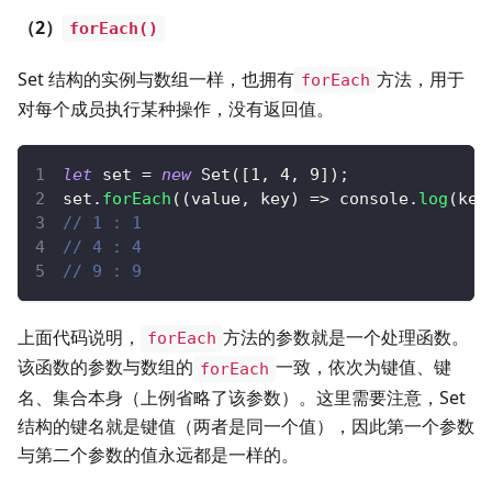
（2）
forEach()
Set 结构的实例与数组一样，也拥有
方法，用于
forEach
对每个成员执行某种操作，没有返回值。
let
 set 
=
new
Set
(
[
1
,
4
,
9
]
)
;
set
.
forEach
(
(
value
,
 key
)
=>
console
.
log
(
key
// 1 : 1
// 4 : 4
// 9 : 9
上面代码说明，
方法的参数就是一个处理函数。
forEach
该函数的参数与数组的
一致，依次为键值、键
forEach
名、集合本身（上例省略了该参数）。这里需要注意，Set
结构的键名就是键值（两者是同一个值），因此第一个参数
与第二个参数的值永远都是一样的。