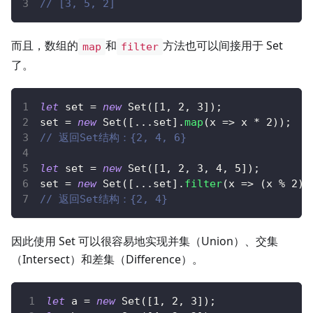
// [3, 5, 2]
而且，数组的
和
方法也可以间接用于 Set
map
filter
了。
let
 set 
=
new
Set
(
[
1
,
2
,
3
]
)
;
set 
=
new
Set
(
[
...
set
]
.
map
(
x
=>
 x 
*
2
)
)
;
// 返回Set结构：{2, 4, 6}
let
 set 
=
new
Set
(
[
1
,
2
,
3
,
4
,
5
]
)
;
set 
=
new
Set
(
[
...
set
]
.
filter
(
x
=>
(
x 
%
2
)
// 返回Set结构：{2, 4}
因此使用 Set 可以很容易地实现并集（Union）、交集
（Intersect）和差集（Difference）。
let
 a 
=
new
Set
(
[
1
,
2
,
3
]
)
;