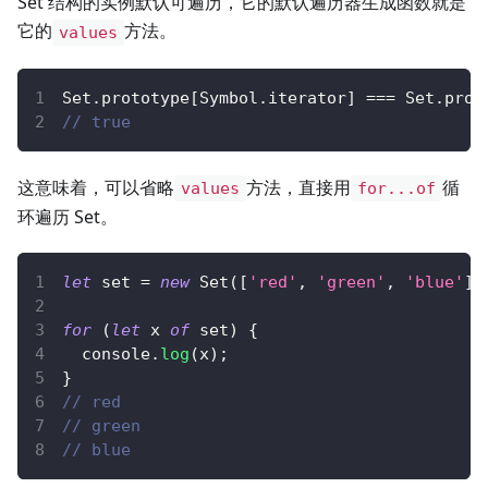
Set 结构的实例默认可遍历，它的默认遍历器生成函数就是
它的
方法。
values
Set
.
prototype
[
Symbol
.
iterator
]
===
Set
.
prot
// true
这意味着，可以省略
方法，直接用
循
values
for...of
环遍历 Set。
let
 set 
=
new
Set
(
[
'red'
,
'green'
,
'blue'
]
)
for
(
let
 x 
of
 set
)
{
console
.
log
(
x
)
;
}
// red
// green
// blue