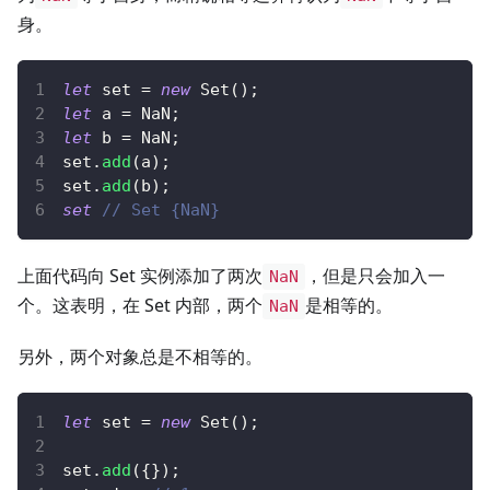
身。
let
 set 
=
new
Set
(
)
;
let
 a 
=
NaN
;
let
 b 
=
NaN
;
set
.
add
(
a
)
;
set
.
add
(
b
)
;
set
// Set {NaN}
上面代码向 Set 实例添加了两次
，但是只会加入一
NaN
个。这表明，在 Set 内部，两个
是相等的。
NaN
另外，两个对象总是不相等的。
let
 set 
=
new
Set
(
)
;
set
.
add
(
{
}
)
;