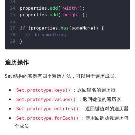
properties
.
add
(
'width'
)
;
properties
.
add
(
'height'
)
;
if
(
properties
.
has
(
someName
)
)
{
// do something
}
遍历操作
Set 结构的实例有四个遍历方法，可以用于遍历成员。
：返回键名的遍历器
Set.prototype.keys()
：返回键值的遍历器
Set.prototype.values()
：返回键值对的遍历器
Set.prototype.entries()
：使用回调函数遍历每
Set.prototype.forEach()
个成员