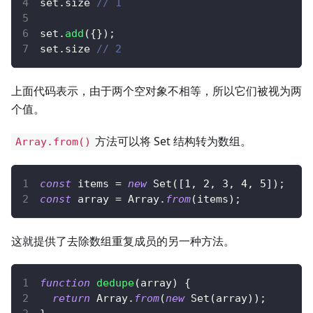
set
.
size
// 1
set
.
add
(
{
}
)
;
set
.
size
// 2
上面代码表示，由于两个空对象不相等，所以它们被视为两
个值。
方法可以将 Set 结构转为数组。
Array.from()
const
 items 
=
new
Set
(
[
1
,
2
,
3
,
4
,
5
]
)
;
const
 array 
=
Array
.
from
(
items
)
;
这就提供了去除数组重复成员的另一种方法。
function
dedupe
(
array
)
{
return
Array
.
from
(
new
Set
(
array
)
)
;