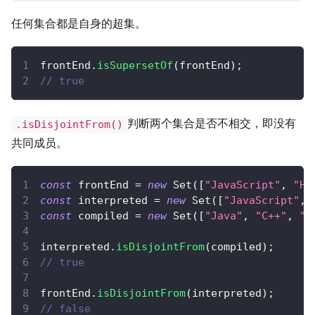
任何集合都是自身的超集。
frontEnd
.
isSupersetOf
(
frontEnd
)
;
// true
判断两个集合是否不相交，即没有
.isDisjointFrom()
共同成员。
const
 frontEnd 
=
new
Set
(
[
"JavaScript"
,
"HT
const
 interpreted 
=
new
Set
(
[
"JavaScript"
,
const
 compiled 
=
new
Set
(
[
"Java"
,
"C++"
,
"T
interpreted
.
isDisjointFrom
(
compiled
)
;
// true
frontEnd
.
isDisjointFrom
(
interpreted
)
;
// false