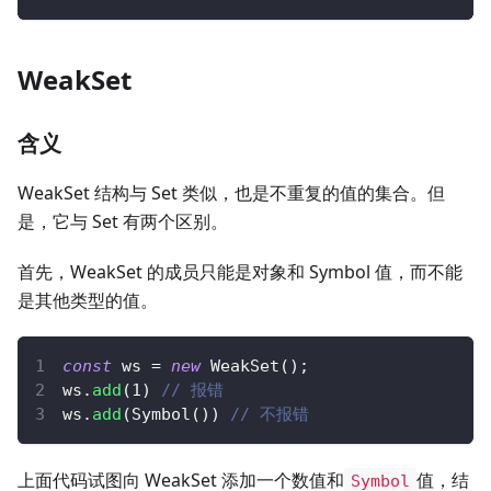
WeakSet
含义
WeakSet 结构与 Set 类似，也是不重复的值的集合。但
是，它与 Set 有两个区别。
首先，WeakSet 的成员只能是对象和 Symbol 值，而不能
是其他类型的值。
const
 ws 
=
new
WeakSet
(
)
;
ws
.
add
(
1
)
// 报错
ws
.
add
(
Symbol
(
)
)
// 不报错
上面代码试图向 WeakSet 添加一个数值和
值，结
Symbol