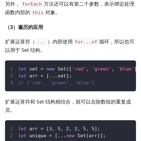
另外，
方法还可以有第二个参数，表示绑定处理
forEach
函数内部的
对象。
this
（3）遍历的应用
扩展运算符（
）内部使用
循环，所以也可
...
for...of
以用于 Set 结构。
let
 set 
=
new
Set
(
[
'red'
,
'green'
,
'blue'
]
)
let
 arr 
=
[
...
set
]
;
// ['red', 'green', 'blue']
扩展运算符和 Set 结构相结合，就可以去除数组的重复成
员。
let
 arr 
=
[
3
,
5
,
2
,
2
,
5
,
5
]
;
let
 unique 
=
[
...
new
Set
(
arr
)
]
;