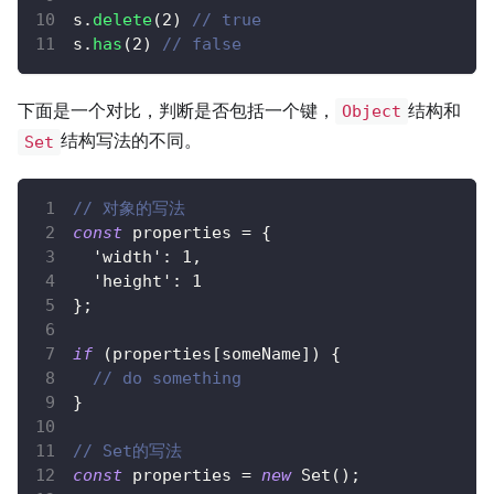
s
.
delete
(
2
)
// true
s
.
has
(
2
)
// false
下面是一个对比，判断是否包括一个键，
结构和
Object
结构写法的不同。
Set
// 对象的写法
const
 properties 
=
{
'width'
:
1
,
'height'
:
1
}
;
if
(
properties
[
someName
]
)
{
// do something
}
// Set的写法
const
 properties 
=
new
Set
(
)
;