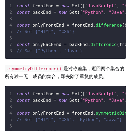
const
 frontEnd 
=
new
Set
(
[
"JavaScript"
,
"HT
const
 backEnd 
=
new
Set
(
[
"Python"
,
"Java"
,
const
 onlyFrontEnd 
=
 frontEnd
.
difference
(
ba
// Set {"HTML", "CSS"}
const
 onlyBackEnd 
=
 backEnd
.
difference
(
fron
// Set {"Python", "Java"}
是对称差集，返回两个集合的
.symmetryDifference()
所有独一无二成员的集合，即去除了重复的成员。
const
 frontEnd 
=
new
Set
(
[
"JavaScript"
,
"HT
const
 backEnd 
=
new
Set
(
[
"Python"
,
"Java"
,
const
 onlyFrontEnd 
=
 frontEnd
.
symmetricDiff
// Set {"HTML", "CSS", "Python", "Java"} 