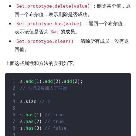
：删除某个值，返
Set.prototype.delete(value)
回一个布尔值，表示删除是否成功。
：返回一个布尔值，
Set.prototype.has(value)
表示该值是否为
的成员。
Set
：清除所有成员，没有返
Set.prototype.clear()
回值。
上面这些属性和方法的实例如下。
s
.
add
(
1
)
.
add
(
2
)
.
add
(
2
)
;
// 注意2被加入了两次
s
.
size
// 2
s
.
has
(
1
)
// true
s
.
has
(
2
)
// true
s
.
has
(
3
)
// false