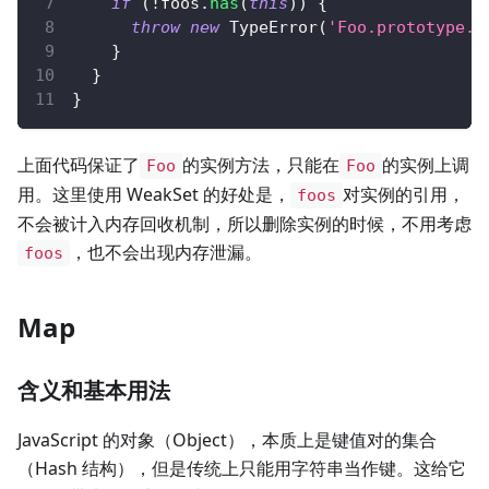
if
(
!
foos
.
has
(
this
)
)
{
throw
new
TypeError
(
'Foo.prototyp
}
}
}
上面代码保证了
的实例方法，只能在
的实例上调
Foo
Foo
用。这里使用 WeakSet 的好处是，
对实例的引用，
foos
不会被计入内存回收机制，所以删除实例的时候，不用考虑
，也不会出现内存泄漏。
foos
Map
含义和基本用法
JavaScript 的对象（Object），本质上是键值对的集合
（Hash 结构），但是传统上只能用字符串当作键。这给它