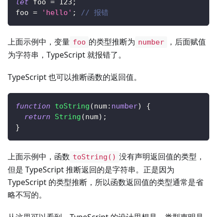
let
 foo 
=
123
;
foo 
=
'hello'
;
// 报错
上面示例中，变量
的类型推断为
，后面赋值
foo
number
为字符串，TypeScript 就报错了。
TypeScript 也可以推断函数的返回值。
function
toString
(
num
:
number
)
{
return
String
(
num
)
;
}
上面示例中，函数
没有声明返回值的类型，
toString()
但是 TypeScript 推断返回的是字符串。正是因为
TypeScript 的类型推断，所以函数返回值的类型通常是省
略不写的。