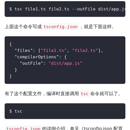
$ tsc file1.ts file2.ts --outFile dist/app.js
上面这个命令写成
，就是下面这样。
tsconfig.json
{
"files"
:
[
"file1.ts"
,
"file2.ts"
]
,
"compilerOptions"
:
{
"outFile"
:
"dist/app.js"
}
}
有了这个配置文件，编译时直接调用
命令就可以了。
tsc
$ tsc
的详细介绍，参见《tsconfig.json 配置
tsconfig.json