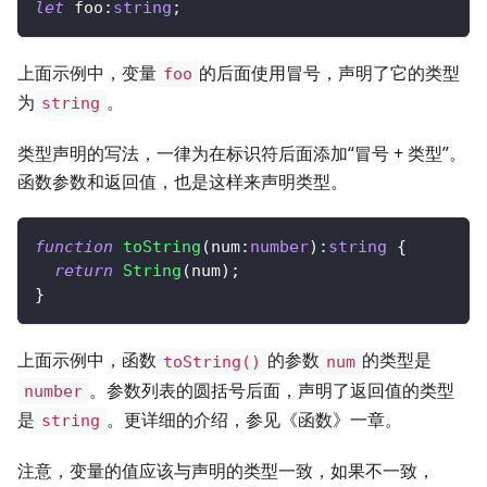
let
 foo
:
string
;
上面示例中，变量
的后面使用冒号，声明了它的类型
foo
为
。
string
类型声明的写法，一律为在标识符后面添加“冒号 + 类型”。
函数参数和返回值，也是这样来声明类型。
function
toString
(
num
:
number
)
:
string
{
return
String
(
num
)
;
}
上面示例中，函数
的参数
的类型是
toString()
num
。参数列表的圆括号后面，声明了返回值的类型
number
是
。更详细的介绍，参见《函数》一章。
string
注意，变量的值应该与声明的类型一致，如果不一致，