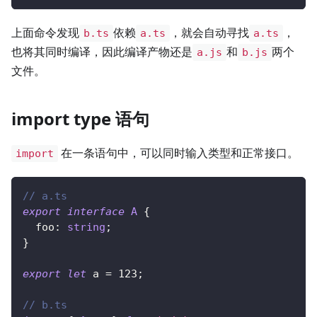
上面命令发现
依赖
，就会自动寻找
，
b.ts
a.ts
a.ts
也将其同时编译，因此编译产物还是
和
两个
a.js
b.js
文件。
import type 语句
在一条语句中，可以同时输入类型和正常接口。
import
// a.ts
export
interface
A
{
  foo
:
string
;
}
export
let
 a 
=
123
;
// b.ts