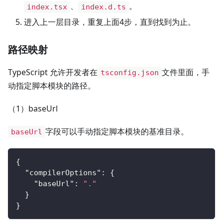
、
。
index.tsx
index.d.ts
进入上一层目录，重复上面4步，直到找到为止。
路径映射
TypeScript 允许开发者在
文件里面，手
tsconfig.json
动指定脚本模块的路径。
（1）baseUrl
字段可以手动指定脚本模块的基准目录。
baseUrl
{
"compilerOptions"
:
{
"baseUrl"
:
"."
}
}