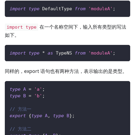
import
type
DefaultType
from
'moduleA'
;
在一个名称空间下，输入所有类型的写法
import type
如下。
import
type
*
as
 TypeNS 
from
'moduleA'
;
同样的，export 语句也有两种方法，表示输出的是类型。
type
A
=
'a'
;
type
B
=
'b'
;
// 方法一
export
{
type
A
,
type
B
}
;
// 方法二