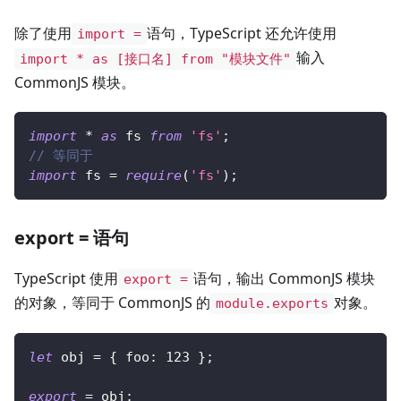
除了使用
语句，TypeScript 还允许使用
import =
输入
import * as [接口名] from "模块文件"
CommonJS 模块。
import
*
as
 fs 
from
'fs'
;
// 等同于
import
 fs 
=
require
(
'fs'
)
;
export = 语句
TypeScript 使用
语句，输出 CommonJS 模块
export =
的对象，等同于 CommonJS 的
对象。
module.exports
let
 obj 
=
{
 foo
:
123
}
;
export
=
 obj
;