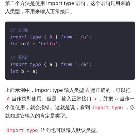
第二个方法是使用 import type 语句，这个语句只用来输
入类型，不用来输入正常接口。
// 正确
import
type
{
A
}
from
'./a'
;
let
 b
:
A
=
'hello'
;
// 报错
import
type
{
 a 
}
from
'./a'
;
let
 b 
=
 a
;
上面示例中，import type 输入类型
是正确的，可以把
A
当作类型使用。但是，输入正常接口
，并把
当作一
A
a
a
个值使用，就会报错。这就是说，看到
，你
import type
就知道它输入的肯定是类型。
语句也可以输入默认类型。
import type