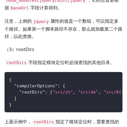
node_modules/jquery/dist/jquery
据
字段计算得到。
baseUrl
注意，上例的
属性的值是一个数组，可以指定多
jquery
个路径。如果第一个脚本路径不存在，那么就加载第二个路
径，以此类推。
（3）rootDirs
字段指定模块定位时必须查找的其他目录。
rootDirs
{
"compilerOptions"
:
{
"rootDirs"
:
[
"src/zh"
,
"src/de"
,
"src/#{lo
}
}
上面示例中，
指定了模块定位时，需要查找的
rootDirs