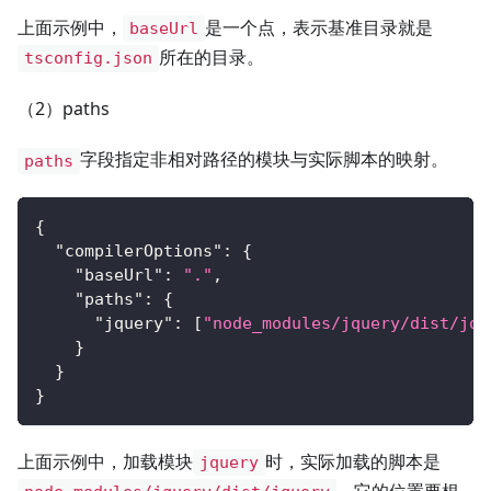
上面示例中，
是一个点，表示基准目录就是
baseUrl
所在的目录。
tsconfig.json
（2）paths
字段指定非相对路径的模块与实际脚本的映射。
paths
{
"compilerOptions"
:
{
"baseUrl"
:
"."
,
"paths"
:
{
"jquery"
:
[
"node_modules/jquery/dist/jqu
}
}
}
上面示例中，加载模块
时，实际加载的脚本是
jquery
，它的位置要根