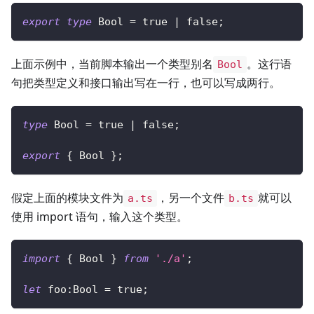
export
type
Bool
=
true
|
false
;
上面示例中，当前脚本输出一个类型别名
。这行语
Bool
句把类型定义和接口输出写在一行，也可以写成两行。
type
Bool
=
true
|
false
;
export
{
 Bool 
}
;
假定上面的模块文件为
，另一个文件
就可以
a.ts
b.ts
使用 import 语句，输入这个类型。
import
{
 Bool 
}
from
'./a'
;
let
 foo
:
Bool 
=
true
;