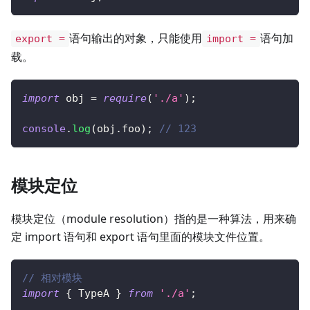
语句输出的对象，只能使用
语句加
export =
import =
载。
import
 obj 
=
require
(
'./a'
)
;
console
.
log
(
obj
.
foo
)
;
// 123
模块定位
模块定位（module resolution）指的是一种算法，用来确
定 import 语句和 export 语句里面的模块文件位置。
// 相对模块
import
{
 TypeA 
}
from
'./a'
;