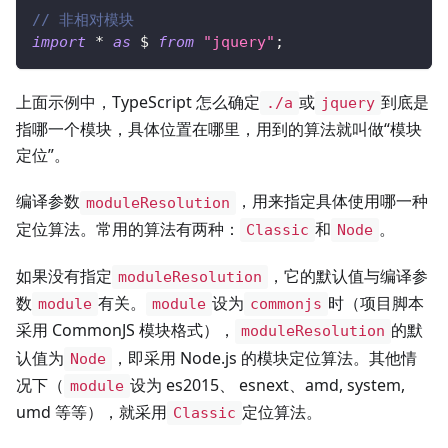
// 非相对模块
import
*
as
 $ 
from
"jquery"
;
上面示例中，TypeScript 怎么确定
或
到底是
./a
jquery
指哪一个模块，具体位置在哪里，用到的算法就叫做“模块
定位”。
编译参数
，用来指定具体使用哪一种
moduleResolution
定位算法。常用的算法有两种：
和
。
Classic
Node
如果没有指定
，它的默认值与编译参
moduleResolution
数
有关。
设为
时（项目脚本
module
module
commonjs
采用 CommonJS 模块格式），
的默
moduleResolution
认值为
，即采用 Node.js 的模块定位算法。其他情
Node
况下（
设为 es2015、 esnext、amd, system,
module
umd 等等），就采用
定位算法。
Classic