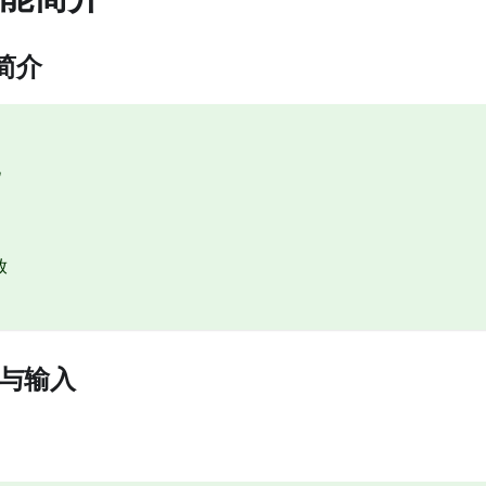
识简介
化
放
动与输入