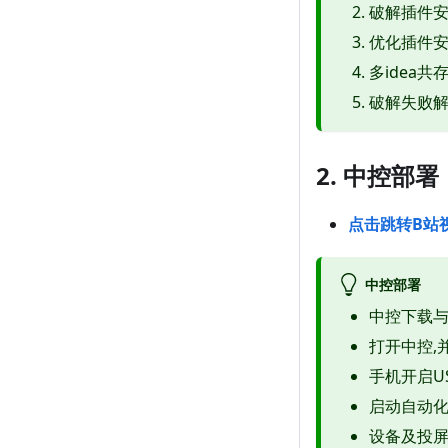
破解插件
优化插件
多idea共
破解失败
2. 中控部署
点击跳转B站
中控部署
中控下载
打开中控,
手机开启U
启动自动
设备及投