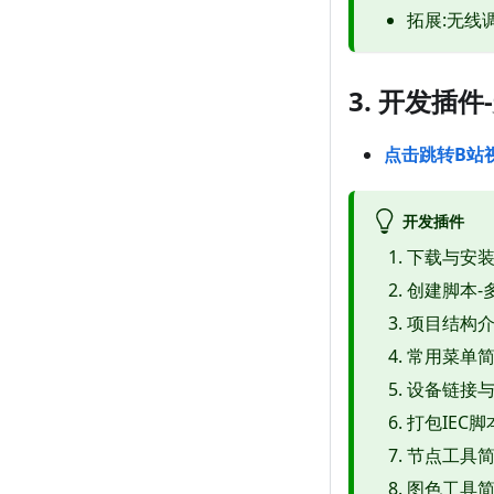
拓展:无线
3. 开发插
点击跳转B站
开发插件
下载与安
创建脚本-
项目结构
常用菜单
设备链接
打包IEC
节点工具
图色工具