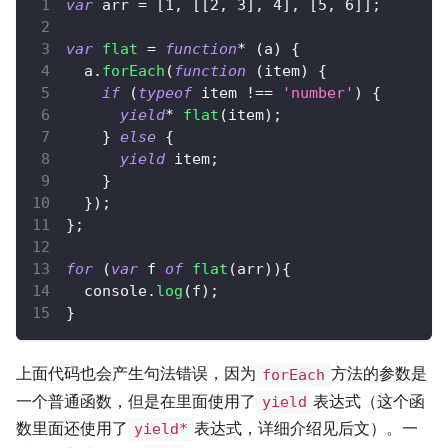
var
 arr 
=
[
1
,
[
[
2
,
3
]
,
4
]
,
[
5
,
6
]
]
;
var
flat
=
function
*
(
a
)
{
  a
.
forEach
(
function
(
item
)
{
if
(
typeof
 item 
!==
'number'
)
{
yield
*
flat
(
item
)
;
}
else
{
yield
 item
;
}
}
)
;
}
;
for
(
var
 f 
of
flat
(
arr
)
)
{
console
.
log
(
f
)
;
}
上面代码也会产生句法错误，因为
方法的参数是
forEach
一个普通函数，但是在里面使用了
表达式（这个函
yield
数里面还使用了
表达式，详细介绍见后文）。一
yield*