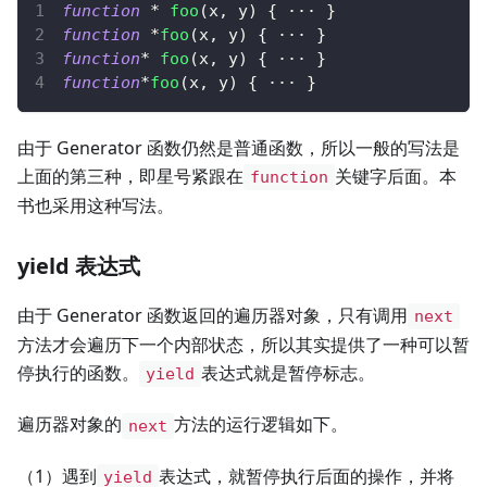
function
*
foo
(
x
,
 y
)
{
 ··· 
}
function
*
foo
(
x
,
 y
)
{
 ··· 
}
function
*
foo
(
x
,
 y
)
{
 ··· 
}
function
*
foo
(
x
,
 y
)
{
 ··· 
}
由于 Generator 函数仍然是普通函数，所以一般的写法是
上面的第三种，即星号紧跟在
关键字后面。本
function
书也采用这种写法。
yield 表达式
由于 Generator 函数返回的遍历器对象，只有调用
next
方法才会遍历下一个内部状态，所以其实提供了一种可以暂
停执行的函数。
表达式就是暂停标志。
yield
遍历器对象的
方法的运行逻辑如下。
next
（1）遇到
表达式，就暂停执行后面的操作，并将
yield