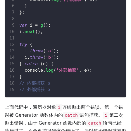
}
}
;
var
 i 
=
g
(
)
;
i
.
next
(
)
;
try
{
  i
.
throw
(
'a'
)
;
  i
.
throw
(
'b'
)
;
}
catch
(
e
)
{
console
.
log
(
'外部捕获'
,
 e
)
;
}
// 内部捕获 a
// 外部捕获 b
上面代码中，遍历器对象
连续抛出两个错误。第一个错
i
误被 Generator 函数体内的
语句捕获。
第二次
catch
i
抛出错误，由于 Generator 函数内部的
语句已经
catch
执行过了，不会再捕捉到这个错误了，所以这个错误就被抛