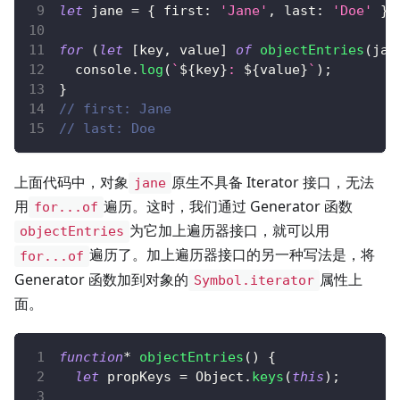
let
 jane 
=
{
first
:
'Jane'
,
last
:
'Doe'
}
;
for
(
let
[
key
,
 value
]
of
objectEntries
(
jan
console
.
log
(
`
${
key
}
: 
${
value
}
`
)
;
}
// first: Jane
// last: Doe
上面代码中，对象
原生不具备 Iterator 接口，无法
jane
用
遍历。这时，我们通过 Generator 函数
for...of
为它加上遍历器接口，就可以用
objectEntries
遍历了。加上遍历器接口的另一种写法是，将
for...of
Generator 函数加到对象的
属性上
Symbol.iterator
面。
function
*
objectEntries
(
)
{
let
 propKeys 
=
Object
.
keys
(
this
)
;