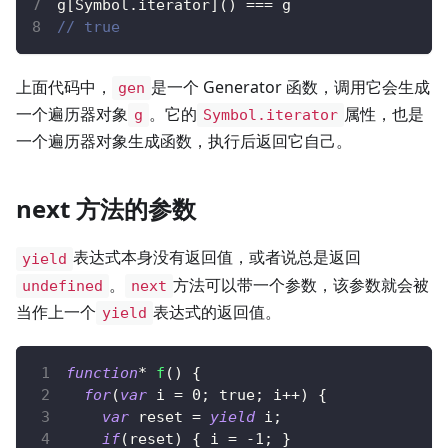
g
[
Symbol
.
iterator
]
(
)
===
 g
// true
上面代码中，
是一个 Generator 函数，调用它会生成
gen
一个遍历器对象
。它的
属性，也是
g
Symbol.iterator
一个遍历器对象生成函数，执行后返回它自己。
next 方法的参数
表达式本身没有返回值，或者说总是返回
yield
。
方法可以带一个参数，该参数就会被
undefined
next
当作上一个
表达式的返回值。
yield
function
*
f
(
)
{
for
(
var
 i 
=
0
;
true
;
 i
++
)
{
var
 reset 
=
yield
 i
;
if
(
reset
)
{
 i 
=
-
1
;
}