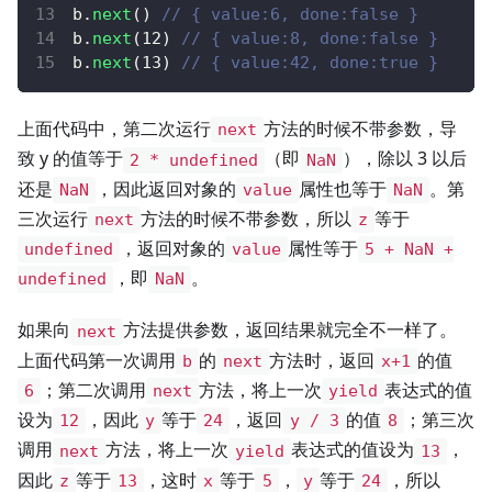
b
.
next
(
)
// { value:6, done:false }
b
.
next
(
12
)
// { value:8, done:false }
b
.
next
(
13
)
// { value:42, done:true }
上面代码中，第二次运行
方法的时候不带参数，导
next
致 y 的值等于
（即
），除以 3 以后
2 * undefined
NaN
还是
，因此返回对象的
属性也等于
。第
NaN
value
NaN
三次运行
方法的时候不带参数，所以
等于
next
z
，返回对象的
属性等于
undefined
value
5 + NaN +
，即
。
undefined
NaN
如果向
方法提供参数，返回结果就完全不一样了。
next
上面代码第一次调用
的
方法时，返回
的值
b
next
x+1
；第二次调用
方法，将上一次
表达式的值
6
next
yield
设为
，因此
等于
，返回
的值
；第三次
12
y
24
y / 3
8
调用
方法，将上一次
表达式的值设为
，
next
yield
13
因此
等于
，这时
等于
，
等于
，所以
z
13
x
5
y
24