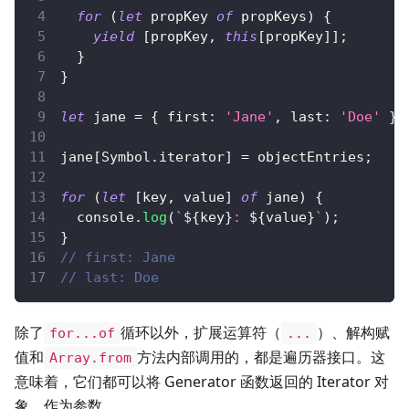
for
(
let
 propKey 
of
 propKeys
)
{
yield
[
propKey
,
this
[
propKey
]
]
;
}
}
let
 jane 
=
{
first
:
'Jane'
,
last
:
'Doe'
}
;
jane
[
Symbol
.
iterator
]
=
 objectEntries
;
for
(
let
[
key
,
 value
]
of
 jane
)
{
console
.
log
(
`
${
key
}
: 
${
value
}
`
)
;
}
// first: Jane
// last: Doe
除了
循环以外，扩展运算符（
）、解构赋
for...of
...
值和
方法内部调用的，都是遍历器接口。这
Array.from
意味着，它们都可以将 Generator 函数返回的 Iterator 对
象，作为参数。