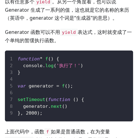
以有任意多个
。从另一个角度看，也可以说
yield
Generator 生成了一系列的值，这也就是它的名称的来历
（英语中，generator 这个词是“生成器”的意思）。
Generator 函数可以不用
表达式，这时就变成了一
yield
个单纯的暂缓执行函数。
function
*
f
(
)
{
console
.
log
(
'执行了！'
)
}
var
 generator 
=
f
(
)
;
setTimeout
(
function
(
)
{
  generator
.
next
(
)
}
,
2000
)
;
上面代码中，函数
如果是普通函数，在为变量
f