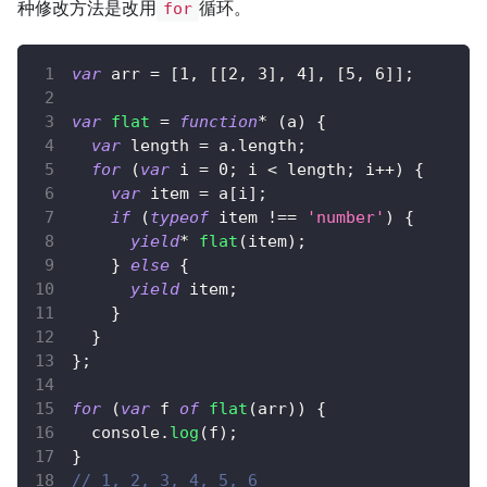
种修改方法是改用
循环。
for
var
 arr 
=
[
1
,
[
[
2
,
3
]
,
4
]
,
[
5
,
6
]
]
;
var
flat
=
function
*
(
a
)
{
var
 length 
=
 a
.
length
;
for
(
var
 i 
=
0
;
 i 
<
 length
;
 i
++
)
{
var
 item 
=
 a
[
i
]
;
if
(
typeof
 item 
!==
'number'
)
{
yield
*
flat
(
item
)
;
}
else
{
yield
 item
;
}
}
}
;
for
(
var
 f 
of
flat
(
arr
)
)
{
console
.
log
(
f
)
;
}
// 1, 2, 3, 4, 5, 6