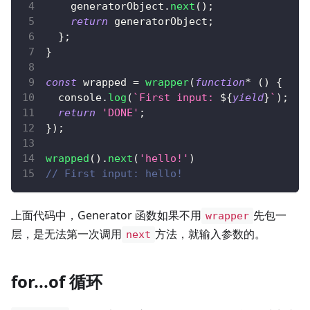
    generatorObject
.
next
(
)
;
return
 generatorObject
;
}
;
}
const
 wrapped 
=
wrapper
(
function
*
(
)
{
console
.
log
(
`
First input: 
${
yield
}
`
)
;
return
'DONE'
;
}
)
;
wrapped
(
)
.
next
(
'hello!'
)
// First input: hello!
上面代码中，Generator 函数如果不用
先包一
wrapper
层，是无法第一次调用
方法，就输入参数的。
next
for...of 循环