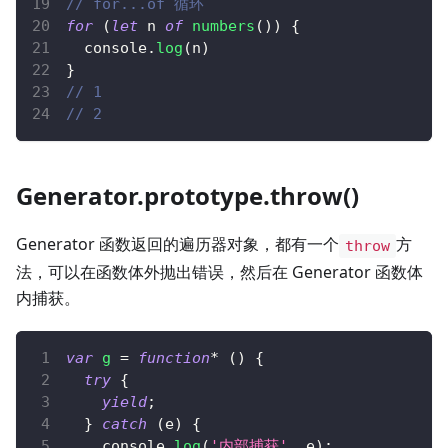
// for...of 循环
for
(
let
 n 
of
numbers
(
)
)
{
console
.
log
(
n
)
}
// 1
// 2
Generator.prototype.throw()
Generator 函数返回的遍历器对象，都有一个
方
throw
法，可以在函数体外抛出错误，然后在 Generator 函数体
内捕获。
var
g
=
function
*
(
)
{
try
{
yield
;
}
catch
(
e
)
{
console
.
log
(
'内部捕获'
,
 e
)
;