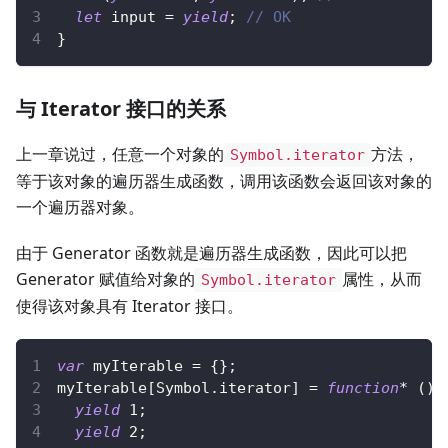
let
 input 
=
yield
;
// OK
}
与 Iterator 接口的关系
上一章说过，任意一个对象的
方法，
Symbol.iterator
等于该对象的遍历器生成函数，调用该函数会返回该对象的
一个遍历器对象。
由于 Generator 函数就是遍历器生成函数，因此可以把
Generator 赋值给对象的
属性，从而
Symbol.iterator
使得该对象具有 Iterator 接口。
var
 myIterable 
=
{
}
;
myIterable
[
Symbol
.
iterator
]
=
function
*
(
)
yield
1
;
yield
2
;