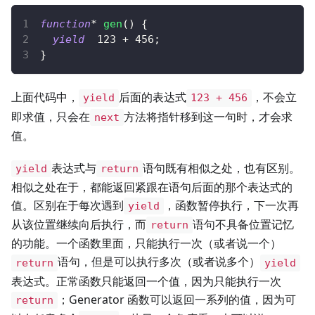
function
*
gen
(
)
{
yield
123
+
456
;
}
上面代码中，
后面的表达式
，不会立
yield
123 + 456
即求值，只会在
方法将指针移到这一句时，才会求
next
值。
表达式与
语句既有相似之处，也有区别。
yield
return
相似之处在于，都能返回紧跟在语句后面的那个表达式的
值。区别在于每次遇到
，函数暂停执行，下一次再
yield
从该位置继续向后执行，而
语句不具备位置记忆
return
的功能。一个函数里面，只能执行一次（或者说一个）
语句，但是可以执行多次（或者说多个）
return
yield
表达式。正常函数只能返回一个值，因为只能执行一次
；Generator 函数可以返回一系列的值，因为可
return