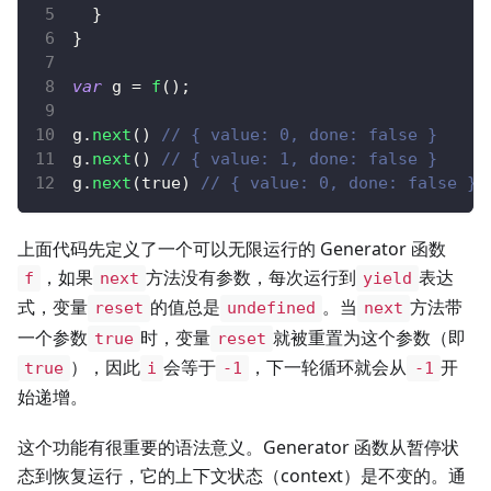
}
}
var
 g 
=
f
(
)
;
g
.
next
(
)
// { value: 0, done: false }
g
.
next
(
)
// { value: 1, done: false }
g
.
next
(
true
)
// { value: 0, done: false }
上面代码先定义了一个可以无限运行的 Generator 函数
，如果
方法没有参数，每次运行到
表达
f
next
yield
式，变量
的值总是
。当
方法带
reset
undefined
next
一个参数
时，变量
就被重置为这个参数（即
true
reset
），因此
会等于
，下一轮循环就会从
开
true
i
-1
-1
始递增。
这个功能有很重要的语法意义。Generator 函数从暂停状
态到恢复运行，它的上下文状态（context）是不变的。通