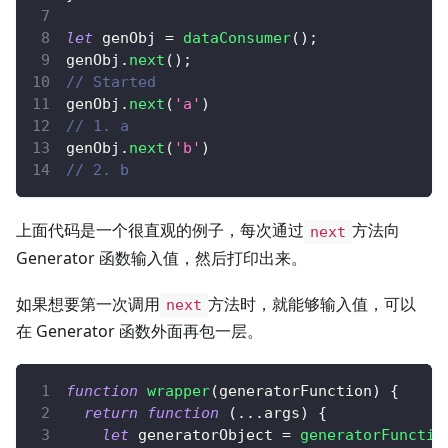
let
 genObj 
=
dataConsumer
(
)
;
genObj
.
next
(
)
;
// Started
genObj
.
next
(
'a'
)
// 1. a
genObj
.
next
(
'b'
)
// 2. b
上面代码是一个很直观的例子，每次通过
方法向
next
Generator 函数输入值，然后打印出来。
如果想要第一次调用
方法时，就能够输入值，可以
next
在 Generator 函数外面再包一层。
function
wrapper
(
generatorFunction
)
{
return
function
(
...
args
)
{
let
 generatorObject 
=
generatorFunctio