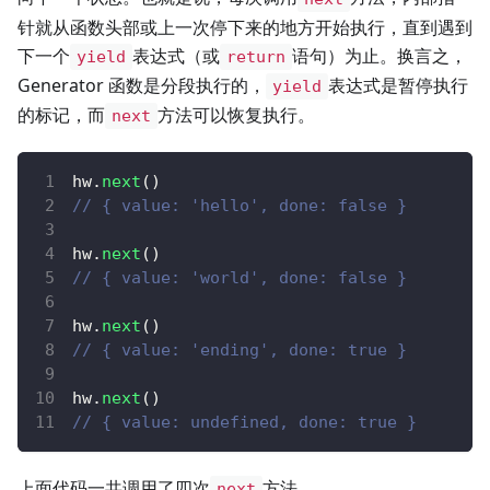
针就从函数头部或上一次停下来的地方开始执行，直到遇到
下一个
表达式（或
语句）为止。换言之，
yield
return
Generator 函数是分段执行的，
表达式是暂停执行
yield
的标记，而
方法可以恢复执行。
next
hw
.
next
(
)
// { value: 'hello', done: false }
hw
.
next
(
)
// { value: 'world', done: false }
hw
.
next
(
)
// { value: 'ending', done: true }
hw
.
next
(
)
// { value: undefined, done: true }
上面代码一共调用了四次
方法。
next