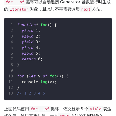
循环可以自动遍历 Generator 函数运行时生成
for...of
的
对象，且此时不再需要调用
方法。
Iterator
next
function
*
foo
(
)
{
yield
1
;
yield
2
;
yield
3
;
yield
4
;
yield
5
;
return
6
;
}
for
(
let
 v 
of
foo
(
)
)
{
console
.
log
(
v
)
;
}
// 1 2 3 4 5
上面代码使用
循环，依次显示 5 个
表达
for...of
yield
式的值。这里需要注意，一旦
方法的返回对象的