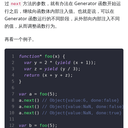
过
方法的参数，就有办法在 Generator 函数开始运
next
行之后，继续向函数体内部注入值。也就是说，可以在
Generator 函数运行的不同阶段，从外部向内部注入不同
的值，从而调整函数行为。
再看一个例子。
function
*
foo
(
x
)
{
var
 y 
=
2
*
(
yield
(
x 
+
1
)
)
;
var
 z 
=
yield
(
y 
/
3
)
;
return
(
x 
+
 y 
+
 z
)
;
}
var
 a 
=
foo
(
5
)
;
a
.
next
(
)
// Object{value:6, done:false}
a
.
next
(
)
// Object{value:NaN, done:false}
a
.
next
(
)
// Object{value:NaN, done:true}
var
 b 
=
foo
(
5
)
;