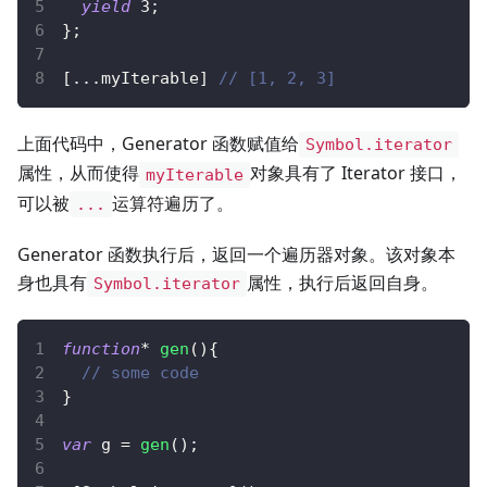
yield
3
;
}
;
[
...
myIterable
]
// [1, 2, 3]
上面代码中，Generator 函数赋值给
Symbol.iterator
属性，从而使得
对象具有了 Iterator 接口，
myIterable
可以被
运算符遍历了。
...
Generator 函数执行后，返回一个遍历器对象。该对象本
身也具有
属性，执行后返回自身。
Symbol.iterator
function
*
gen
(
)
{
// some code
}
var
 g 
=
gen
(
)
;