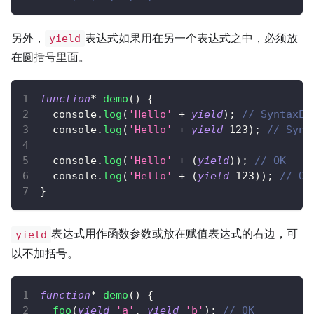
另外，
表达式如果用在另一个表达式之中，必须放
yield
在圆括号里面。
function
*
demo
(
)
{
console
.
log
(
'Hello'
+
yield
)
;
// SyntaxEr
console
.
log
(
'Hello'
+
yield
123
)
;
// Synt
console
.
log
(
'Hello'
+
(
yield
)
)
;
// OK
console
.
log
(
'Hello'
+
(
yield
123
)
)
;
// OK
}
表达式用作函数参数或放在赋值表达式的右边，可
yield
以不加括号。
function
*
demo
(
)
{
foo
(
yield
'a'
,
yield
'b'
)
;
// OK