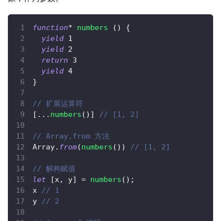
function
*
numbers
(
)
{
yield
1
yield
2
return
3
yield
4
}
// 扩展运算符
[
...
numbers
(
)
]
// [1, 2]
// Array.from 方法
Array
.
from
(
numbers
(
)
)
// [1, 2]
// 解构赋值
let
[
x
,
 y
]
=
numbers
(
)
;
x 
// 1
y 
// 2