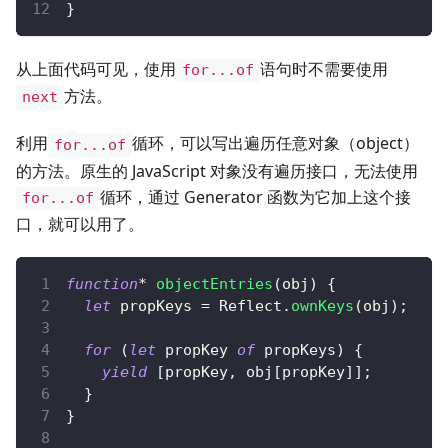
}
从上面代码可见，使用
语句时不需要使用
for...of
方法。
next
利用
循环，可以写出遍历任意对象（object）
for...of
的方法。原生的 JavaScript 对象没有遍历接口，无法使用
循环，通过 Generator 函数为它加上这个接
for...of
口，就可以用了。
function
*
objectEntries
(
obj
)
{
let
 propKeys 
=
Reflect
.
ownKeys
(
obj
)
;
for
(
let
 propKey 
of
 propKeys
)
{
yield
[
propKey
,
 obj
[
propKey
]
]
;
}
}