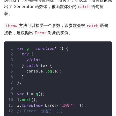
出了 Generator 函数体，被函数体外的
语句捕
catch
获。
方法可以接受一个参数，该参数会被
语句
throw
catch
接收，建议抛出
对象的实例。
Error
var
g
=
function
*
(
)
{
try
{
yield
;
}
catch
(
e
)
{
console
.
log
(
e
)
;
}
}
;
var
 i 
=
g
(
)
;
i
.
next
(
)
;
i
.
throw
(
new
Error
(
'出错了！'
)
)
;
// Error: 出错了！(…)