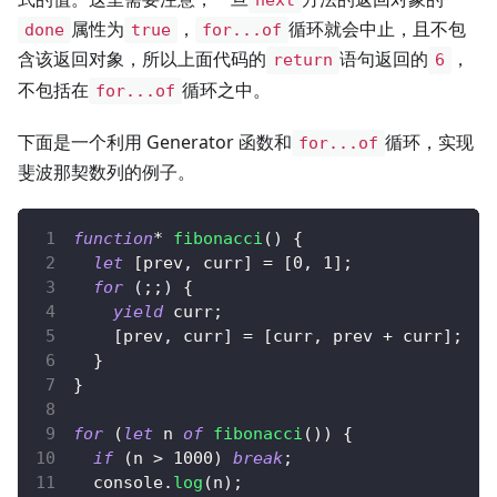
next
属性为
，
循环就会中止，且不包
done
true
for...of
含该返回对象，所以上面代码的
语句返回的
，
return
6
不包括在
循环之中。
for...of
下面是一个利用 Generator 函数和
循环，实现
for...of
斐波那契数列的例子。
function
*
fibonacci
(
)
{
let
[
prev
,
 curr
]
=
[
0
,
1
]
;
for
(
;
;
)
{
yield
 curr
;
[
prev
,
 curr
]
=
[
curr
,
 prev 
+
 curr
]
;
}
}
for
(
let
 n 
of
fibonacci
(
)
)
{
if
(
n 
>
1000
)
break
;
console
.
log
(
n
)
;