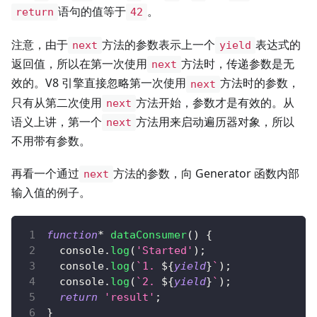
语句的值等于
。
return
42
注意，由于
方法的参数表示上一个
表达式的
next
yield
返回值，所以在第一次使用
方法时，传递参数是无
next
效的。V8 引擎直接忽略第一次使用
方法时的参数，
next
只有从第二次使用
方法开始，参数才是有效的。从
next
语义上讲，第一个
方法用来启动遍历器对象，所以
next
不用带有参数。
再看一个通过
方法的参数，向 Generator 函数内部
next
输入值的例子。
function
*
dataConsumer
(
)
{
console
.
log
(
'Started'
)
;
console
.
log
(
`
1. 
${
yield
}
`
)
;
console
.
log
(
`
2. 
${
yield
}
`
)
;
return
'result'
;
}