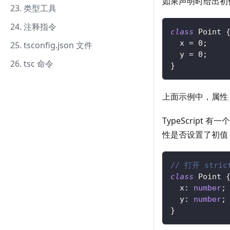
如果声明时给出初值
23. 类型工具
24. 注释指令
class
Point
  x 
=
0
;
25. tsconfig.json 文件
  y 
=
0
;
26. tsc 命令
}
上面示例中，属性
TypeScript 有
性是否设置了初值
// 打开 strict
class
Point
  x
:
number
;
  y
:
number
;
}