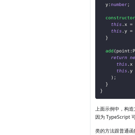
  y
:
number
;
constructo
this
.
x 
=
this
.
y 
=
}
add
(
point
:
return
n
this
.
x
this
.
y
)
;
}
}
上面示例中，构造
因为 TypeScri
类的方法跟普通函