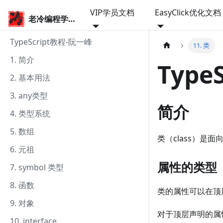
VIP学员文档
EasyClick优化文档
老冷编程学院
TypeScript教程-阮一峰
11. 类
1. 简介
TypeS
2. 基本用法
3. any类型
简介
4. 类型系统
5. 数组
类（class）是
6. 元祖
属性的类型
7. symbol 类型
8. 函数
类的属性可以在顶
9. 对象
对于顶层声明的属
10. interface