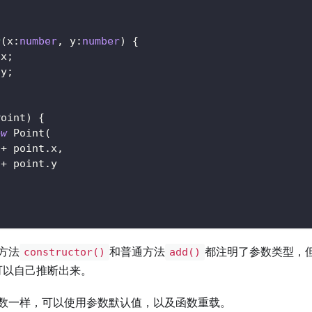
r
(
x
:
number
,
 y
:
number
)
{
 x
;
 y
;
Point
)
{
ew
Point
(
 
+
 point
.
x
,
 
+
 point
.
y
方法
和普通方法
都注明了参数类型，
constructor()
add()
pt 可以自己推断出来。
数一样，可以使用参数默认值，以及函数重载。