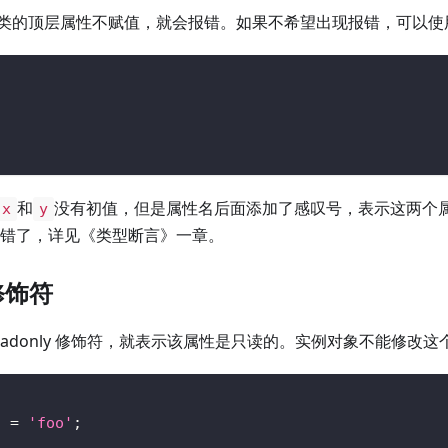
类的顶层属性不赋值，就会报错。如果不希望出现报错，可以使
{
;
;
和
没有初值，但是属性名后面添加了感叹号，表示这两个
x
y
 就不报错了，详见《类型断言》一章。
 修饰符
eadonly 修饰符，就表示该属性是只读的。实例对象不能修改这
d 
=
'foo'
;