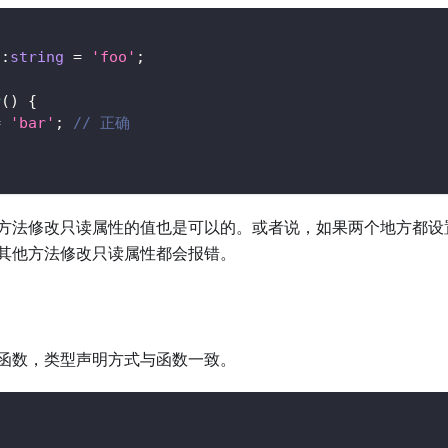
d
:
string
=
'foo'
;
r
(
)
{
=
'bar'
;
// 正确
方法修改只读属性的值也是可以的。或者说，如果两个地方都设
其他方法修改只读属性都会报错。
函数，类型声明方式与函数一致。
{