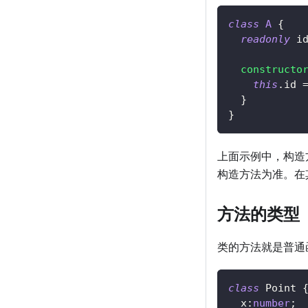
class
A
{
readonly
 i
constructo
this
.
id 
}
}
上面示例中，构造
构造方法为准。在
方法的类型
类的方法就是普通
class
Point
  x
:
number
;