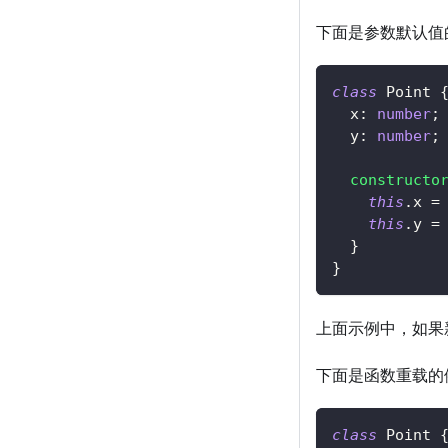
下面是参数默认值
class
Point
  x
:
number
;
  y
:
number
;
constructo
this
.
x 
=
this
.
y 
=
}
}
上面示例中，如果
下面是函数重载的
class
Point