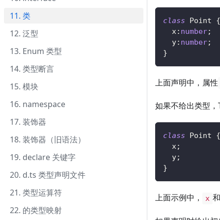
11. 类
class
Point
  x
:
number
;
12. 泛型
  y
:
number
;
13. Enum 类型
}
14. 类型断言
上面声明中，属性
15. 模块
16. namespace
如果不给出类型，Typ
17. 装饰器
class
Point
18. 装饰器（旧语法）
  x
;
19. declare 关键字
  y
;
}
20. d.ts 类型声明文件
21. 类型运算符
上面示例中，
x
22. 的类型映射