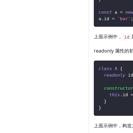
const
 a 
=
ne
a
.
id 
=
'bar'
上面示例中，
id
readonly 
class
A
{
readonly
 i
constructo
this
.
id 
}
}
上面示例中，构造