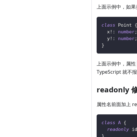
上面示例中，如果
class
Point
  x
!
:
number
  y
!
:
number
}
上面示例中，属性
TypeScript
readonly
属性名前面加上 r
class
A
{
readonly
 i
}