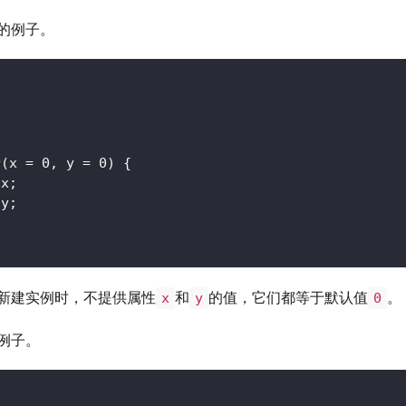
的例子。
{
r
(
x 
=
0
,
 y 
=
0
)
{
 x
;
 y
;
新建实例时，不提供属性
和
的值，它们都等于默认值
。
x
y
0
例子。
{