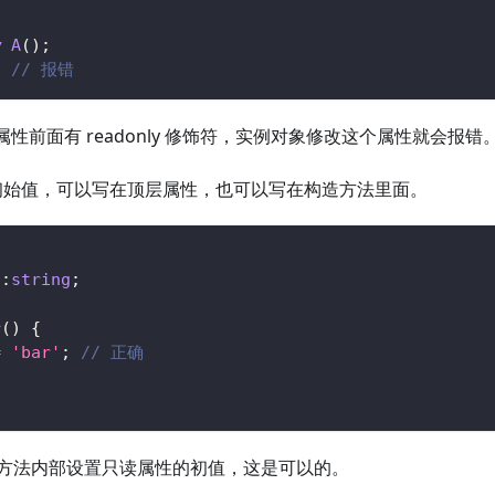
w
A
(
)
;
;
// 报错
属性前面有 readonly 修饰符，实例对象修改这个属性就会报错
属性的初始值，可以写在顶层属性，也可以写在构造方法里面。
d
:
string
;
r
(
)
{
=
'bar'
;
// 正确
方法内部设置只读属性的初值，这是可以的。