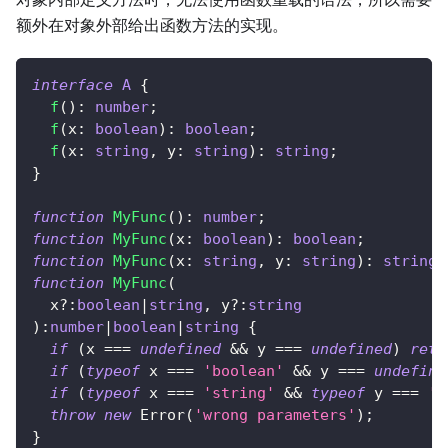
额外在对象外部给出函数方法的实现。
interface
A
{
f
(
)
:
number
;
f
(
x
:
boolean
)
:
boolean
;
f
(
x
:
string
,
 y
:
string
)
:
string
;
}
function
MyFunc
(
)
:
number
;
function
MyFunc
(
x
:
boolean
)
:
boolean
;
function
MyFunc
(
x
:
string
,
 y
:
string
)
:
string
;
function
MyFunc
(
  x
?
:
boolean
|
string
,
 y
?
:
string
)
:
number
|
boolean
|
string
{
if
(
x 
===
undefined
&&
 y 
===
undefined
)
retu
if
(
typeof
 x 
===
'boolean'
&&
 y 
===
undefine
if
(
typeof
 x 
===
'string'
&&
typeof
 y 
===
's
throw
new
Error
(
'wrong parameters'
)
;
}