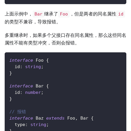
上面示例中，
继承了
，但是两者的同名属性
Bar
Foo
id
的类型不兼容，导致报错。
多重继承时，如果多个父接口存在同名属性，那么这些同名
属性不能有类型冲突，否则会报错。
interface
Foo
{
  id
:
string
;
}
interface
Bar
{
  id
:
number
;
}
// 报错
interface
Baz
extends
Foo
,
 Bar 
{
  type
:
string
;