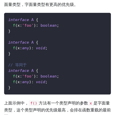
面量类型，字面量类型有更高的优先级。
interface
A
{
f
(
x
:
'foo'
)
:
boolean
;
}
interface
A
{
f
(
x
:
any
)
:
void
;
}
// 等同于
interface
A
{
f
(
x
:
'foo'
)
:
boolean
;
f
(
x
:
any
)
:
void
;
}
上面示例中，
方法有一个类型声明的参数
是字面量
f()
x
类型，这个类型声明的优先级最高，会排在函数重载的最前