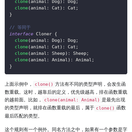
clone
(
animal
:
 Dog
)
:
 Dog
;
clone
(
animal
:
 Cat
)
:
 Cat
;
}
// 等同于
interface
Cloner
{
clone
(
animal
:
 Dog
)
:
 Dog
;
clone
(
animal
:
 Cat
)
:
 Cat
;
clone
(
animal
:
 Sheep
)
:
 Sheep
;
clone
(
animal
:
 Animal
)
:
 Animal
;
}
上面示例中，
方法有不同的类型声明，会发生函
clone()
数重载。这时，越靠后的定义，优先级越高，排在函数重载
的越前面。比如，
是最先出现
clone(animal: Animal)
的类型声明，就排在函数重载的最后，属于
函数
clone()
最后匹配的类型。
这个规则有一个例外。同名方法之中，如果有一个参数是字