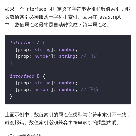
如果一个 interface 同时定义了字符串索引和数值索引，那
么数值索引必须服从于字符串索引。因为在 JavaScript
中，数值属性名最终是自动转换成字符串属性名。
interface
A
{
[
prop
:
string
]
:
number
;
[
prop
:
number
]
:
string
;
// 报错
}
interface
B
{
[
prop
:
string
]
:
number
;
[
prop
:
number
]
:
number
;
// 正确
}
上面示例中，数值索引的属性值类型与字符串索引不一致，
就会报错。数值索引必须兼容字符串索引的类型声明。