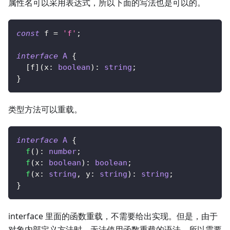
属性名可以采用表达式，所以下面的写法也是可以的。
const
 f 
=
'f'
;
interface
A
{
[
f
]
(
x
:
boolean
)
:
string
;
}
类型方法可以重载。
interface
A
{
f
(
)
:
number
;
f
(
x
:
boolean
)
:
boolean
;
f
(
x
:
string
,
 y
:
string
)
:
string
;
}
interface 里面的函数重载，不需要给出实现。但是，由于
对象内部定义方法时，无法使用函数重载的语法，所以需要