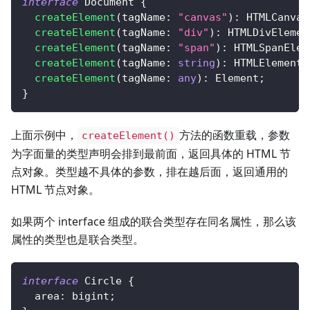
interface
Document
{
createElement
(
tagName
:
"canvas"
)
:
 HTMLCanvas
createElement
(
tagName
:
"div"
)
:
 HTMLDivElemen
createElement
(
tagName
:
"span"
)
:
 HTMLSpanElem
createElement
(
tagName
:
string
)
:
 HTMLElement
;
createElement
(
tagName
:
any
)
:
 Element
;
}
上面示例中，
方法的函数重载，参数
createElement()
为字面量的类型声明会排到最前面，返回具体的 HTML 节
点对象。类型越不具体的参数，排在越后面，返回通用的
HTML 节点对象。
如果两个 interface 组成的联合类型存在同名属性，那么该
属性的类型也是联合类型。
interface
Circle
{
  area
:
 bigint
;