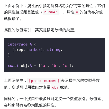
上面示例中，属性索引指定所有名称为字符串的属性，它们
的属性值必须是数值（
）。属性
的值为布尔值
number
a
就报错了。
属性的数值索引，其实是指定数组的类型。
interface
A
{
[
prop
:
number
]
:
string
;
}
const
 obj
:
A
=
[
'a'
,
'b'
,
'c'
]
;
上面示例中，
表示属性名的类型是数
[prop: number]
值，所以可以用数组对变量
赋值。
obj
同样的，一个接口中最多只能定义一个数值索引。数值索引
会约束所有名称为数值的属性。