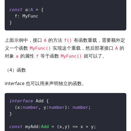
const
 a
:
A
=
{
  f
:
 MyFunc
}
上面示例中，接口
的方法
有函数重载，需要额外定
A
f()
义一个函数
实现这个重载，然后部署接口
的
MyFunc()
A
对象
的属性
等于函数
就可以了。
a
f
MyFunc()
（4）函数
interface 也可以用来声明独立的函数。
interface
Add
{
(
x
:
number
,
 y
:
number
)
:
number
;
}
const
 myAdd
:
Add
=
(
x
,
y
)
=>
 x 
+
 y
;