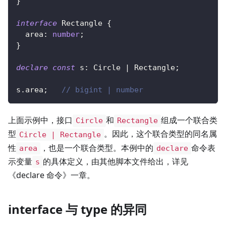
}
interface
Rectangle
{
  area
:
number
;
}
declare
const
 s
:
 Circle 
|
 Rectangle
;
s
.
area
;
// bigint | number
上面示例中，接口
和
组成一个联合类
Circle
Rectangle
型
。因此，这个联合类型的同名属
Circle | Rectangle
性
，也是一个联合类型。本例中的
命令表
area
declare
示变量
的具体定义，由其他脚本文件给出，详见
s
《declare 命令》一章。
interface 与 type 的异同