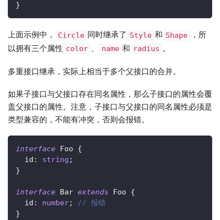
}
上面示例中，
同时继承了
和
，所
Circle
Style
Shape
以拥有三个属性
、
和
。
color
name
radius
多重接口继承，实际上相当于多个父接口的合并。
如果子接口与父接口存在同名属性，那么子接口的属性会覆
盖父接口的属性。注意，子接口与父接口的同名属性必须是
类型兼容的，不能有冲突，否则会报错。
interface
Foo
{
  id
:
string
;
}
interface
Bar
extends
Foo
{
  id
:
number
;
// 报错
}