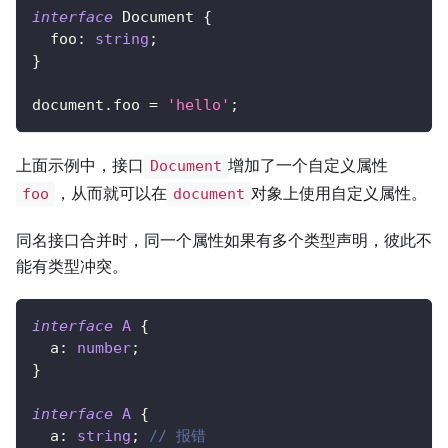
interface
Document
{
  foo
:
string
;
}
document
.
foo 
=
'hello'
;
上面示例中，接口
增加了一个自定义属性
Document
，从而就可以在
对象上使用自定义属性。
foo
document
同名接口合并时，同一个属性如果有多个类型声明，彼此不
能有类型冲突。
interface
A
{
  a
:
number
;
}
interface
A
{
  a
:
string
;
// 报错