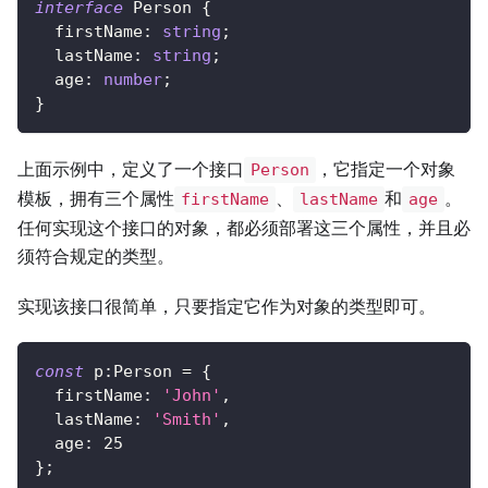
interface
Person
{
  firstName
:
string
;
  lastName
:
string
;
  age
:
number
;
}
上面示例中，定义了一个接口
，它指定一个对象
Person
模板，拥有三个属性
、
和
。
firstName
lastName
age
任何实现这个接口的对象，都必须部署这三个属性，并且必
须符合规定的类型。
实现该接口很简单，只要指定它作为对象的类型即可。
const
 p
:
Person 
=
{
  firstName
:
'John'
,
  lastName
:
'Smith'
,
  age
:
25
}
;