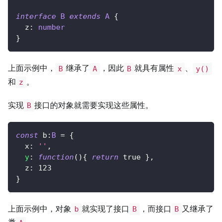
interface
B
extends
A
{
  z
:
number
}
上面示例中，
继承了
，因此
就具有属性
、
B
A
B
x
y()
和
。
z
实现
接口的对象就需要实现这些属性。
B
const
 b
:
B
=
{
  x
:
''
,
y
:
function
(
)
{
return
true
}
,
  z
:
123
}
上面示例中，对象
就实现了接口
，而接口
又继承了
b
B
B