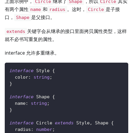
上面示例中，
继承了
，所以
其实
Circle
Shape
Circle
有两个属性
和
。这时，
是子接
name
radius
Circle
口，
是父接口。
Shape
关键字会从继承的接口里面拷贝属性类型，这样
extends
就不必书写重复的属性。
interface 允许多重继承。
interface
Style
{
  color
:
string
;
}
interface
Shape
{
  name
:
string
;
}
interface
Circle
extends
Style
,
 Shape 
{
  radius
:
number
;