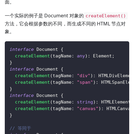
面。
一个实际的例子是 Document 对象的
createElement()
方法，它会根据参数的不同，而生成不同的 HTML 节点对
象。
interface
Document
{
createElement
(
tagName
:
any
)
:
 Element
;
}
interface
Document
{
createElement
(
tagName
:
"div"
)
:
 HTMLDivElemen
createElement
(
tagName
:
"span"
)
:
 HTMLSpanElem
}
interface
Document
{
createElement
(
tagName
:
string
)
:
 HTMLElement
;
createElement
(
tagName
:
"canvas"
)
:
 HTMLCanvas
}
// 等同于