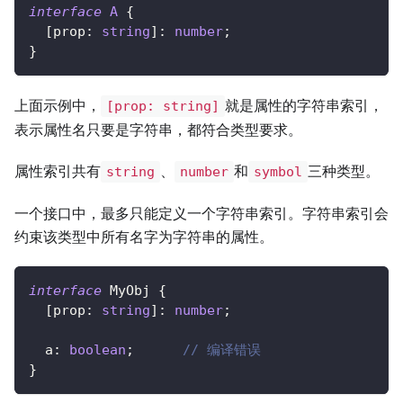
interface
A
{
[
prop
:
string
]
:
number
;
}
上面示例中，
就是属性的字符串索引，
[prop: string]
表示属性名只要是字符串，都符合类型要求。
属性索引共有
、
和
三种类型。
string
number
symbol
一个接口中，最多只能定义一个字符串索引。字符串索引会
约束该类型中所有名字为字符串的属性。
interface
MyObj
{
[
prop
:
string
]
:
number
;
  a
:
boolean
;
// 编译错误
}