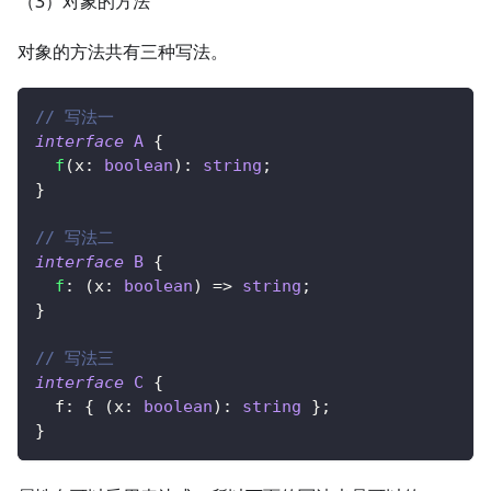
（3）对象的方法
对象的方法共有三种写法。
// 写法一
interface
A
{
f
(
x
:
boolean
)
:
string
;
}
// 写法二
interface
B
{
f
:
(
x
:
boolean
)
=>
string
;
}
// 写法三
interface
C
{
  f
:
{
(
x
:
boolean
)
:
string
}
;
}