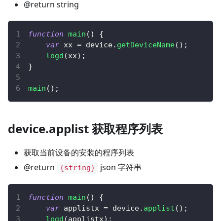
@return string
function
main
(
)
{
var
 xx 
=
 device
.
getDeviceName
(
)
;
logd
(
xx
)
;
}
main
(
)
;
device.applist 获取程序列表
获取当前设备的安装的程序列表
@return
json 字符串
{string}
function
main
(
)
{
var
 applistx 
=
 device
.
applist
(
)
;
logd
(
applistx
)
;