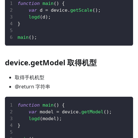
function
main
(
)
{
var
 d 
=
 device
.
getScale
(
)
;
logd
(
d
)
;
}
main
(
)
;
device.getModel 取得机型
取得手机机型
@return 字符串
function
main
(
)
{
var
 model 
=
 device
.
getModel
(
)
;
logd
(
model
)
;
}