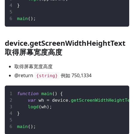
}
main
(
)
;
device.getScreenWidthHeightText
取得屏幕宽度高度
取得屏幕宽度高度
@return
例如 750,1334
{string}
function
main
(
)
{
var
 wh 
=
 device
.
getScreenWidthHeightTex
logd
(
wh
)
;
}
main
(
)
;