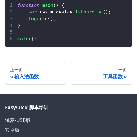
function
main
(
)
{
var
 res 
=
 device
.
isCharging
(
)
;
logd
(
res
)
;
}
main
(
)
;
上一页
下一页
输入法函数
工具函数
EasyClick-脚本培训
鸿蒙-USB版
安卓版