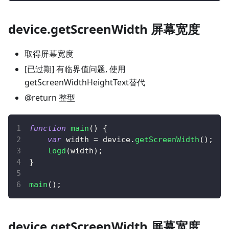
device.getScreenWidth 屏幕宽度
取得屏幕宽度
[已过期] 有临界值问题, 使用
getScreenWidthHeightText替代
@return 整型
function
main
(
)
{
var
 width 
=
 device
.
getScreenWidth
(
)
;
logd
(
width
)
;
}
main
(
)
;
device.getScreenWidth 屏幕宽度