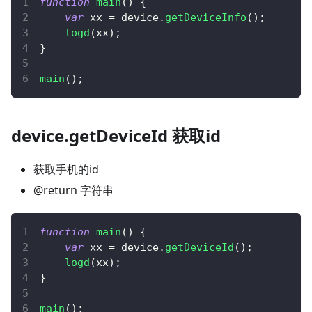
function
main
(
)
{
var
 xx 
=
 device
.
getDeviceInfo
(
)
;
logd
(
xx
)
;
}
main
(
)
;
device.getDeviceId 获取id
获取手机的id
@return 字符串
function
main
(
)
{
var
 xx 
=
 device
.
getDeviceId
(
)
;
logd
(
xx
)
;
}
main
(
)
;