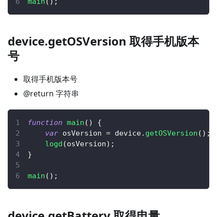
main
(
)
;
device.getOSVersion 取得手机版本
号
取得手机版本号
@return 字符串
function
main
(
)
{
var
 osVersion 
=
 device
.
getOSVersion
(
)
;
logd
(
osVersion
)
;
}
main
(
)
;
device.getBattery 取得电量