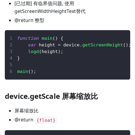
[已过期] 有临界值问题, 使用
getScreenWidthHeightText替代
@return 整型
function
main
(
)
{
var
 height 
=
 device
.
getScreenHeight
(
)
;
logd
(
height
)
;
}
main
(
)
;
device.getScale 屏幕缩放比
屏幕缩放比
@return
{float}