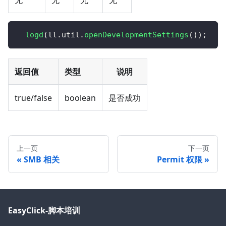
无
无
无
无
logd
(
ll
.
util
.
openDevelopmentSettings
(
)
)
;
返回值
类型
说明
true/false
boolean
是否成功
上一页
下一页
SMB 相关
Permit 权限
EasyClick-脚本培训