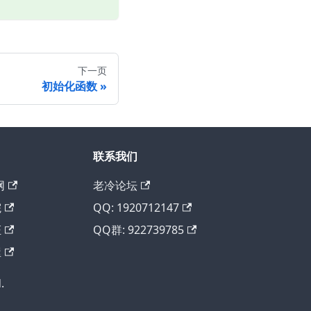
下一页
初始化函数
联系我们
网
老冷论坛
院
QQ: 1920712147
证
QQ群: 922739785
屋
.