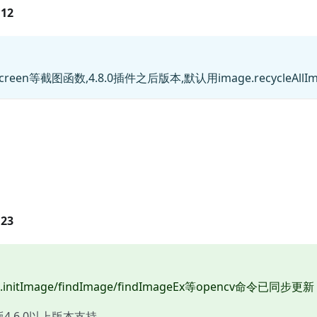
12
creen等截图函数,4.8.0插件之后版本,默认用image.recycleAl
23
EC.initImage/findImage/findImageEx等opencv命令已同步更新
4.6.0以上版本支持