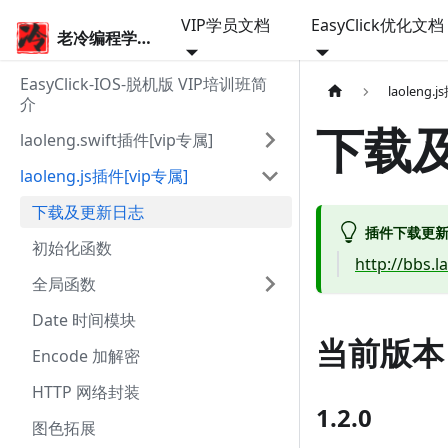
VIP学员文档
EasyClick优化文档
老冷编程学院
EasyClick-IOS-脱机版 VIP培训班简
laoleng.
介
下载
laoleng.swift插件[vip专属]
laoleng.js插件[vip专属]
下载及更新日志
插件下载更
初始化函数
http://bbs.l
全局函数
Date 时间模块
当前版本
Encode 加解密
HTTP 网络封装
1.2.0
图色拓展