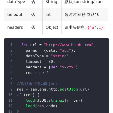
dataType
否
String
默认json string/json
timeout
否
int
超时时间 秒 默认10
headers
否
Object
请求头信息
{"a":1}
let
 url 
=
"http://www.baidu.com"
,
    parms 
=
{
data
:
"abc"
}
,
    dataType 
=
"string"
,
    timeout 
=
30
,
    headers 
=
{
UA
:
"xxxxx"
}
,
    res 
=
null
//默认返回值为Object
res 
=
 laoleng
.
http
.
postJson
(
url
)
if
(
res
)
{
logd
(
JSON
.
stringify
(
res
)
)
logd
(
res
.
code
)
}