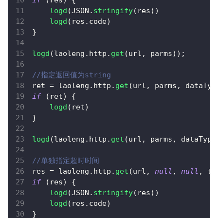
if
(
res
)
{
logd
(
JSON
.
stringify
(
res
)
)
logd
(
res
.
code
)
}
logd
(
laoleng
.
http
.
get
(
url
,
 parms
)
)
;
//指定返回值为string
ret 
=
 laoleng
.
http
.
get
(
url
,
 parms
,
 dataTyp
if
(
ret
)
{
logd
(
ret
)
}
logd
(
laoleng
.
http
.
get
(
url
,
 parms
,
 dataType
//单独指定超时时间
res 
=
 laoleng
.
http
.
get
(
url
,
null
,
null
,
 ti
if
(
res
)
{
logd
(
JSON
.
stringify
(
res
)
)
logd
(
res
.
code
)
}