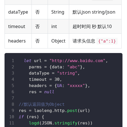
dataType
否
String
默认json string/json
timeout
否
int
超时时间 秒 默认10
headers
否
Object
请求头信息
{"a":1}
let
 url 
=
"http://www.baidu.com"
,
    parms 
=
{
data
:
"abc"
}
,
    dataType 
=
"string"
,
    timeout 
=
30
,
    headers 
=
{
UA
:
"xxxxx"
}
,
    res 
=
null
//默认返回值为Object
res 
=
 laoleng
.
http
.
post
(
url
)
if
(
res
)
{
logd
(
JSON
.
stringify
(
res
)
)