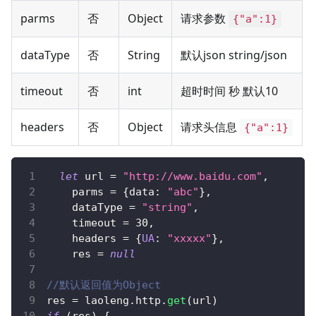
parms
否
Object
请求参数
{"a":1}
dataType
否
String
默认json string/json
timeout
否
int
超时时间 秒 默认10
headers
否
Object
请求头信息
{"a":1}
let
 url 
=
"http://www.baidu.com"
,
    parms 
=
{
data
:
"abc"
}
,
    dataType 
=
"string"
,
    timeout 
=
30
,
    headers 
=
{
UA
:
"xxxxx"
}
,
    res 
=
null
//默认返回值为Object
res 
=
 laoleng
.
http
.
get
(
url
)