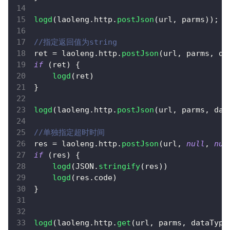
logd
(
laoleng
.
http
.
postJson
(
url
,
 parms
)
)
;
//指定返回值为string
ret 
=
 laoleng
.
http
.
postJson
(
url
,
 parms
,
 da
if
(
ret
)
{
logd
(
ret
)
}
logd
(
laoleng
.
http
.
postJson
(
url
,
 parms
,
 dat
//单独指定超时时间
res 
=
 laoleng
.
http
.
postJson
(
url
,
null
,
nul
if
(
res
)
{
logd
(
JSON
.
stringify
(
res
)
)
logd
(
res
.
code
)
}
logd
(
laoleng
.
http
.
get
(
url
,
 parms
,
 dataType