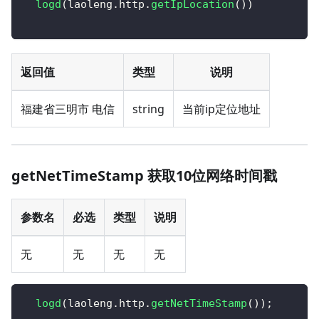
logd
(
laoleng
.
http
.
getIpLocation
(
)
)
返回值
类型
说明
福建省三明市 电信
string
当前ip定位地址
getNetTimeStamp 获取10位网络时间戳
参数名
必选
类型
说明
无
无
无
无
logd
(
laoleng
.
http
.
getNetTimeStamp
(
)
)
;