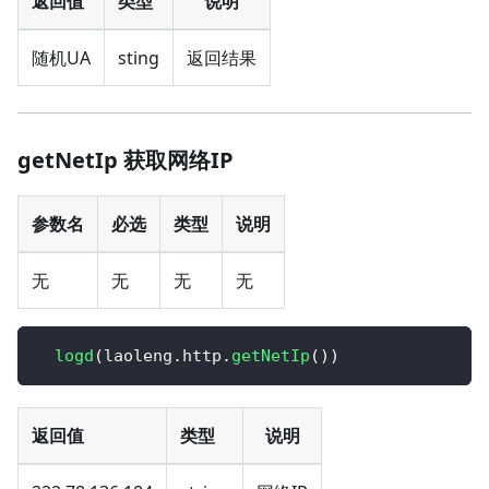
返回值
类型
说明
随机UA
sting
返回结果
getNetIp 获取网络IP
参数名
必选
类型
说明
无
无
无
无
logd
(
laoleng
.
http
.
getNetIp
(
)
)
返回值
类型
说明