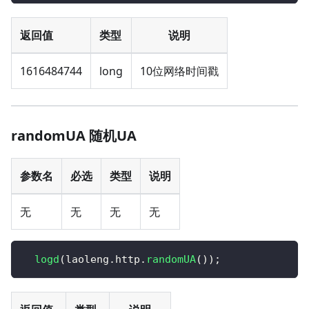
返回值
类型
说明
1616484744
long
10位网络时间戳
randomUA 随机UA
参数名
必选
类型
说明
无
无
无
无
logd
(
laoleng
.
http
.
randomUA
(
)
)
;