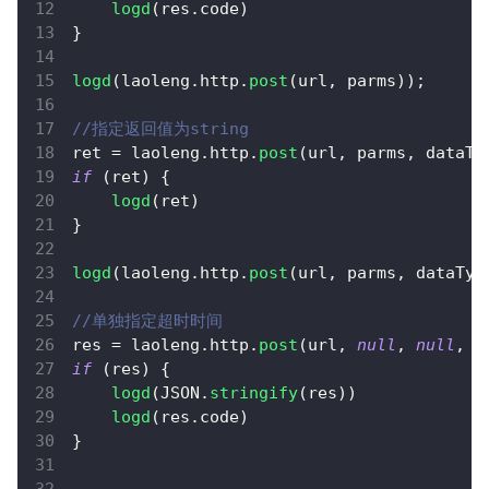
logd
(
res
.
code
)
}
logd
(
laoleng
.
http
.
post
(
url
,
 parms
)
)
;
//指定返回值为string
ret 
=
 laoleng
.
http
.
post
(
url
,
 parms
,
 dataTy
if
(
ret
)
{
logd
(
ret
)
}
logd
(
laoleng
.
http
.
post
(
url
,
 parms
,
 dataTyp
//单独指定超时时间
res 
=
 laoleng
.
http
.
post
(
url
,
null
,
null
,
 t
if
(
res
)
{
logd
(
JSON
.
stringify
(
res
)
)
logd
(
res
.
code
)
}