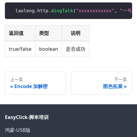
  laoleng
.
http
.
dingTalk
(
"xxxxxxxxxxxx"
,
"一号机
返回值
类型
说明
true/false
boolean
是否成功
上一页
下一页
Encode 加解密
图色拓展
EasyClick-脚本培训
鸿蒙-USB版