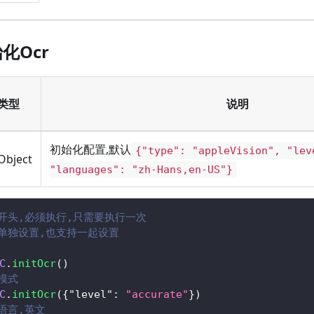
始化Ocr
类型
说明
初始化配置,默认
{"type": "appleVision", "lev
Object
"languages": "zh-Hans,en-US"}
本开头,必须执行,只需要执行一次
持单独设置,也支持一起设置
C
.
initOcr
(
)
模式
C
.
initOcr
(
{
"level"
:
"accurate"
}
)
语言,英文