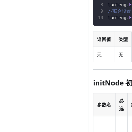
laoleng
.
E
//联合设置
laoleng
.
E
返回值
类型
无
无
initNod
必
参数名
选