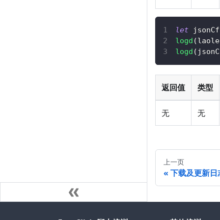
let
 jsonCf
logd
(
laole
logd
(
jsonC
返回值
类型
无
无
上一页
下载及更新日