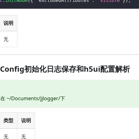
C
.
initNode
(
{
"excludedAttributes"
:
"visible"
}
)
;
说明
无
AndConfig初始化日志保存和h5ui配置解析
~/Documents/jjlogger/下
类型
说明
无
无