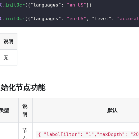
C
.
initOcr
(
{
"languages"
:
"en-US"
}
)
C
.
initOcr
(
{
"languages"
:
"en-US"
,
"level"
:
"accura
说明
无
e 初始化节点功能
说
类型
默认
明
节
{ "labelFilter": "1","maxDepth": "20
点