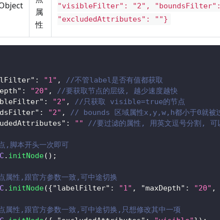
Object
"visibleFilter": "2", "boundsFilter"
属
"excludedAttributes": ""}
性
lFilter"
:
"1"
,
//不管label是否有值都获取
epth"
:
"20"
,
//要获取节点的层级, 越少速度越快
bleFilter"
:
"2"
,
//只获取 visible=true的节点
dsFilter"
:
"2"
,
// bounds 区域属性x,y,w,h都小于0就被
udedAttributes"
:
""
//要过滤的属性, 用英文逗号分割, 可以增加
节点,脚本开头一次即可
C
.
initNode
(
)
;
节点属性,跟官方参数一致,可中途切换
C
.
initNode
(
{
"labelFilter"
:
"1"
,
"maxDepth"
:
"20"
,
节点属性,跟官方参数一致,可中途切换,只想修改其中一项