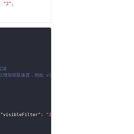
: "2",
过滤
抓取速度，例如 visible,selected,enable
"visibleFilter"
:
"2"
,
"excludedAttributes"
:
""
}
)
;