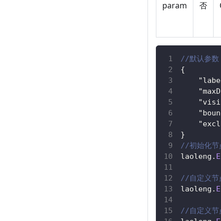
param
否
//默认参数
{
"labe
"maxD
"visi
"boun
"excl
}
//初始化
laoleng
.
E
//自定义
laoleng
.
E
//自定义