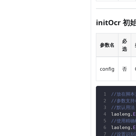
initOcr 初
必
参数名
选
config
否
//放在脚
//参数支
//默认用法
laoleng
.
E
//使用精确
laoleng
.
E
//设置识别