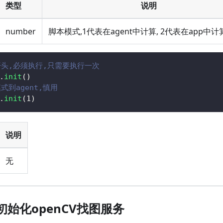
类型
说明
number
脚本模式,1代表在agent中计算, 2代表在app中计
开头,必须执行,只需要执行一次
.
init
(
)
式到agent,慎用
.
init
(
1
)
说明
无
ge 初始化openCV找图服务