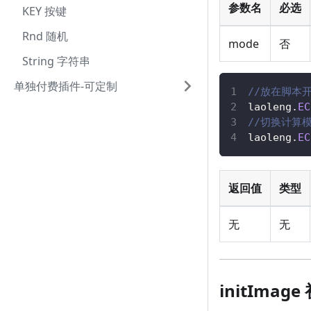
参数名
必选
KEY 按键
Rnd 随机
mode
否
String 字符串
单独付费插件-可定制
//放在脚本
laoleng
.
EC
//切换计算模
laoleng
.
EC
返回值
类型
无
无
initIma