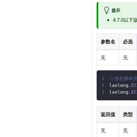
提示
4.7.0以下
参数名
必选
无
无
//放在脚本开
laoleng
.
EC
laoleng
.
EC
返回值
类型
无
无