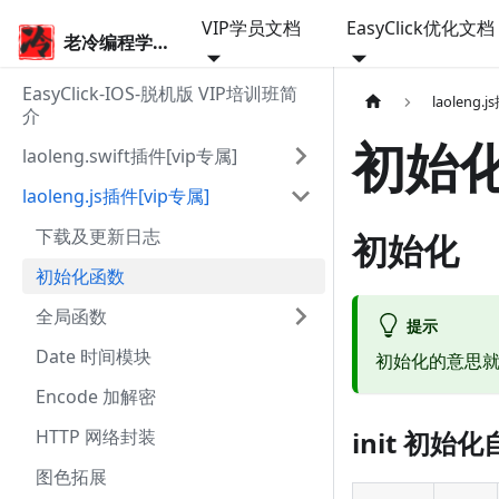
VIP学员文档
EasyClick优化文档
老冷编程学院
EasyClick-IOS-脱机版 VIP培训班简
laoleng.
介
初始
laoleng.swift插件[vip专属]
laoleng.js插件[vip专属]
下载及更新日志
初始化
初始化函数
全局函数
提示
Date 时间模块
初始化的意思就
Encode 加解密
HTTP 网络封装
init 初始
图色拓展