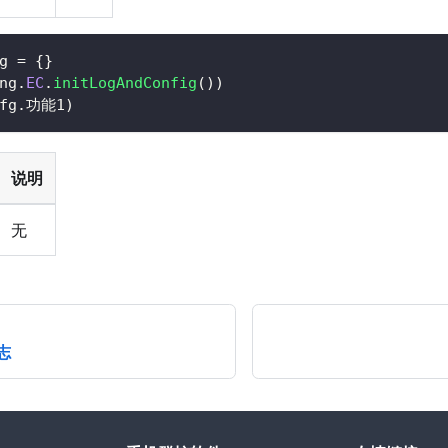
g 
=
{
}
ng
.
EC
.
initLogAndConfig
(
)
)
fg
.
功能
1
)
说明
无
志