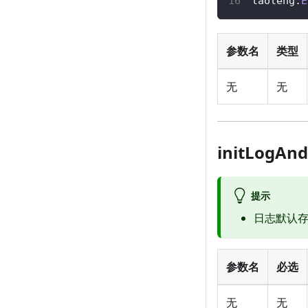
laoleng
.
E
参数名
类型
无
无
initLog
提示
日志默认存在 
参数名
必选
无
无