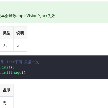
版本会导致appleVision的ocr失效
类型
说明
无
无
头,init下面,只需一次
.
init
(
)
.
initImage
(
)
说明
无