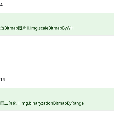
4
itmap图片 ll.img.scaleBitmapByWH
14
化 ll.img.binaryzationBitmapByRange