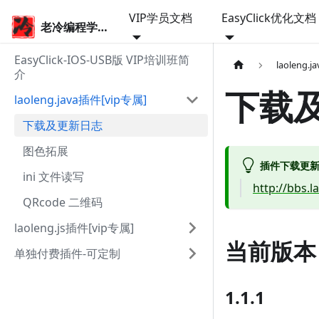
VIP学员文档
EasyClick优化文档
老冷编程学院
EasyClick-IOS-USB版 VIP培训班简
laoleng.
介
下载
laoleng.java插件[vip专属]
下载及更新日志
图色拓展
插件下载更
ini 文件读写
http://bbs.l
QRcode 二维码
laoleng.js插件[vip专属]
当前版本
单独付费插件-可定制
1.1.1