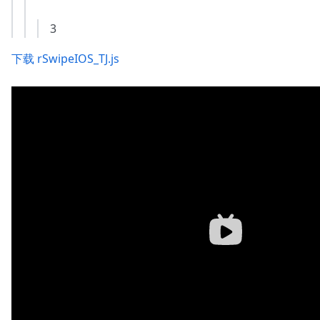
3
下载 rSwipeIOS_TJ.js