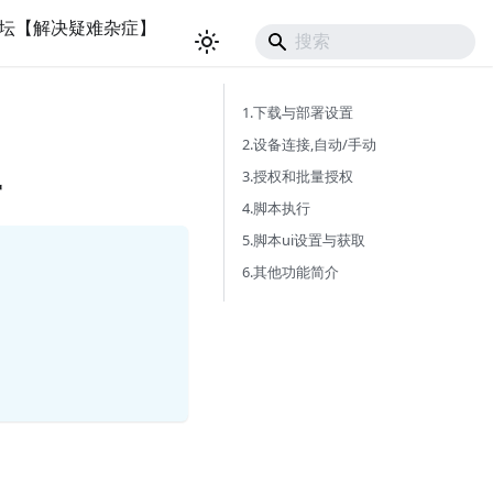
坛【解决疑难杂症】
1.下载与部署设置
程
2.设备连接,自动/手动
3.授权和批量授权
4.脚本执行
5.脚本ui设置与获取
6.其他功能简介