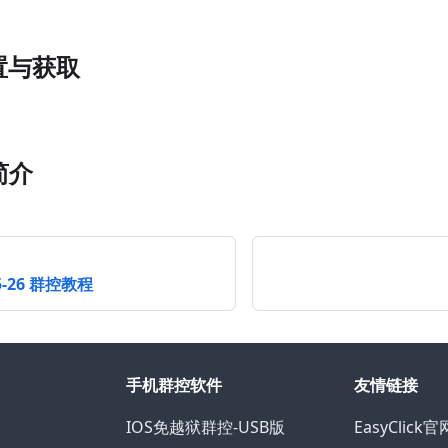
设置与获取
简介
5-26 群控教程
手机群控软件
友情链接
IOS免越狱群控-USB版
EasyClick官