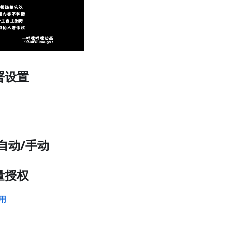
署设置
,自动/手动
量授权
用