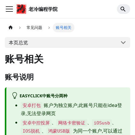
老冷编程学院
常见问题
账号相关
本页总览
账号相关
账号说明
EASYCLICK中账号分两种
账户为独立账户,此账号只能在idea登
安卓打包
录,无法登录网页
、
、
、
安卓中控投屏
网络卡密验证
iOSusb
、
为同一个账户,可以通过
IOS脱机
鸿蒙USB版