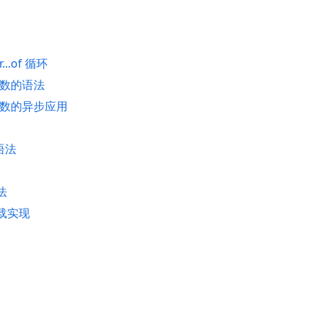
r...of 循环
 函数的语法
r 函数的异步应用
本语法
法
加载实现