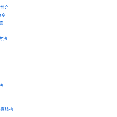
 6简介
 命令
值
方法
法
 数据结构