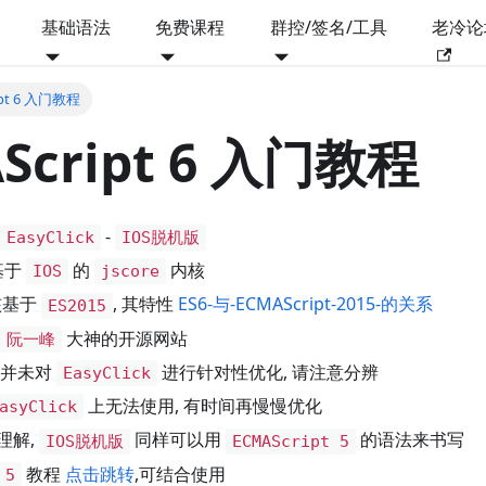
基础语法
免费课程
群控/签名/工具
老冷论
ipt 6 入门教程
Script 6 入门教程
-
EasyClick
IOS脱机版
基于
的
内核
IOS
jscore
核基于
, 其特性
ES6-与-ECMAScript-2015-的关系
ES2015
大神的开源网站
阮一峰
,并未对
进行针对性优化, 请注意分辨
EasyClick
上无法使用, 有时间再慢慢优化
asyClick
理解,
同样可以用
的语法来书写
IOS脱机版
ECMAScript 5
教程
点击跳转
,可结合使用
 5