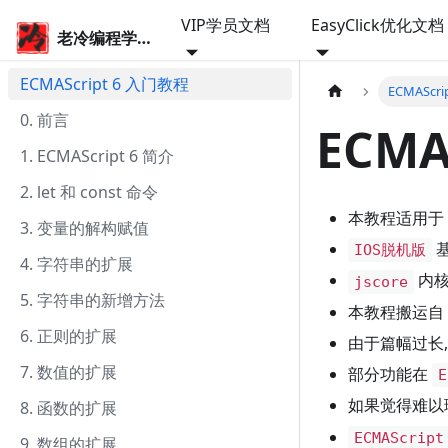
VIP学员文档
EasyClick优化文档
老冷编程学院
ECMAScript 6 入门教程
ECMAScr
0. 前言
ECMA
1. ECMAScript 6 简介
2. let 和 const 命令
本教程适用于
3. 变量的解构赋值
IOS脱机版
4. 字符串的扩展
内
jscore
5. 字符串的新增方法
本教程搬运自
6. 正则的扩展
由于篇幅过长
7. 数值的扩展
部分功能在
E
如果觉得难以
8. 函数的扩展
ECMAScript
9. 数组的扩展