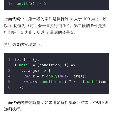
until
(
3
)
// 5
上面代码中，第一段的条件是执行到
大于 100 为止，所
x
以
初值为 0 时，会一直执行到 101。第二段的条件是执
x
行到等于 5 为止，所以
最后的值是 5。
x
执行边界的实现如下。
let
 f 
=
{
}
;
f
.
until
=
(
condition
,
 f
)
=>
(
...
args
)
=>
{
var
 r 
=
 f
.
apply
(
null
,
 args
)
;
return
condition
(
r
)
?
 r 
:
 f
.
until
(
condi
}
;
上面代码的关键就是，如果满足条件就返回结果，否则不断
递归执行。