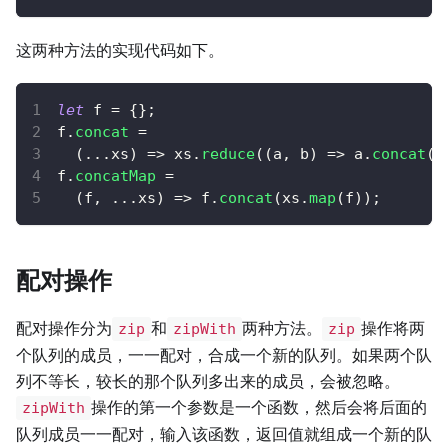
这两种方法的实现代码如下。
let
 f 
=
{
}
;
f
.
concat
=
(
...
xs
)
=>
 xs
.
reduce
(
(
a
,
 b
)
=>
 a
.
concat
(
b
f
.
concatMap
=
(
f
,
...
xs
)
=>
 f
.
concat
(
xs
.
map
(
f
)
)
;
配对操作
配对操作分为
和
两种方法。
操作将两
zip
zipWith
zip
个队列的成员，一一配对，合成一个新的队列。如果两个队
列不等长，较长的那个队列多出来的成员，会被忽略。
操作的第一个参数是一个函数，然后会将后面的
zipWith
队列成员一一配对，输入该函数，返回值就组成一个新的队