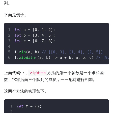
列。
下面是例子。
let
 a 
=
[
0
,
1
,
2
]
;
let
 b 
=
[
3
,
4
,
5
]
;
let
 c 
=
[
6
,
7
,
8
]
;
f
.
zip
(
a
,
 b
)
// [[0, 3], [1, 4], [2, 5]]
f
.
zipWith
(
(
a
,
 b
)
=>
 a 
+
 b
,
 a
,
 b
,
 c
)
// [9, 
上面代码中，
方法的第一个参数是一个求和函
zipWith
数，它将后面三个队列的成员，一一配对进行相加。
这两个方法的实现如下。
let
 f 
=
{
}
;