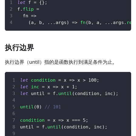
let
 f 
=
{
}
;
f
.
flip
=
fn
=>
(
a
,
 b
,
...
args
)
=>
fn
(
b
,
 a
,
...
args
.
rev
执行边界
执行边界（until）指的是函数执行到满足条件为止。
let
condition
=
x
=>
 x 
>
100
;
let
inc
=
x
=>
 x 
+
1
;
let
 until 
=
 f
.
until
(
condition
,
 inc
)
;
until
(
0
)
// 101
condition
=
x
=>
 x 
===
5
;
until 
=
 f
.
until
(
condition
,
 inc
)
;