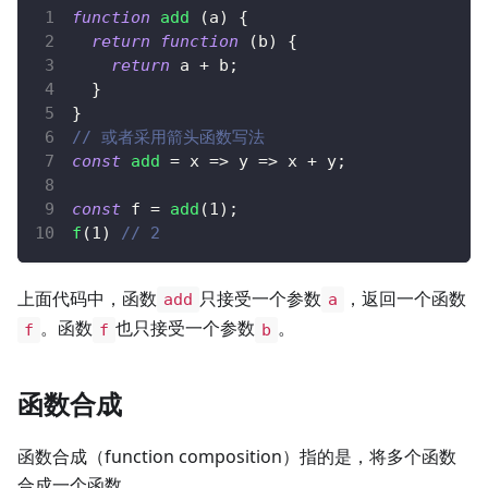
function
add
(
a
)
{
return
function
(
b
)
{
return
 a 
+
 b
;
}
}
// 或者采用箭头函数写法
const
add
=
x
=>
y
=>
 x 
+
 y
;
const
 f 
=
add
(
1
)
;
f
(
1
)
// 2
上面代码中，函数
只接受一个参数
，返回一个函数
add
a
。函数
也只接受一个参数
。
f
f
b
函数合成
函数合成（function composition）指的是，将多个函数
合成一个函数。