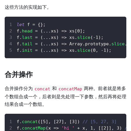
这些方法的实现如下。
let
 f 
=
{
}
;
f
.
head
=
(
...
xs
)
=>
 xs
[
0
]
;
f
.
last
=
(
...
xs
)
=>
 xs
.
slice
(
-
1
)
;
f
.
tail
=
(
...
xs
)
=>
Array
.
prototype
.
slice
.
c
f
.
init
=
(
...
xs
)
=>
 xs
.
slice
(
0
,
-
1
)
;
合并操作
合并操作分为
和
两种。前者就是将多
concat
concatMap
个数组合成一个，后者则是先处理一下参数，然后再将处理
结果合成一个数组。
f
.
concat
(
[
5
]
,
[
27
]
,
[
3
]
)
// [5, 27, 3]
f
.
concatMap
(
x
=>
'hi '
+
 x
,
1
,
[
[
2
]
]
,
3
)
//