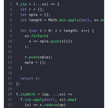
f
.
zip
=
(
...
xs
)
=>
{
let
 r 
=
[
]
;
let
 nple 
=
[
]
;
let
 length 
=
Math
.
min
.
apply
(
null
,
 xs
.
map
for
(
var
 i 
=
0
;
 i 
<
 length
;
 i
++
)
{
    xs
.
forEach
(
x
=>
 nple
.
push
(
x
[
i
]
)
)
;
    r
.
push
(
nple
)
;
    nple 
=
[
]
;
}
return
 r
;
}
;
f
.
zipWith
=
(
op
,
...
xs
)
=>
  f
.
zip
.
apply
(
null
,
 xs
)
.
map
(
(
x
)
=>
 x
.
reduce
(
op
)