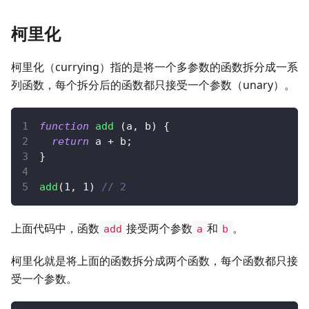
柯里化
柯里化（currying）指的是将一个多参数的函数拆分成一系
列函数，每个拆分后的函数都只接受一个参数（unary）。
function
add
(
a
,
 b
)
{
return
 a 
+
 b
;
}
add
(
1
,
1
)
// 2
上面代码中，函数
接受两个参数
和
。
add
a
b
柯里化就是将上面的函数拆分成两个函数，每个函数都只接
受一个参数。