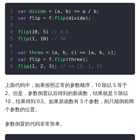
var
divide
=
(
a
,
 b
)
=>
 a 
/
 b
;
var
 flip 
=
 f
.
flip
(
divide
)
;
flip
(
10
,
5
)
// 0.5
flip
(
1
,
10
)
// 10
var
three
=
(
a
,
 b
,
 c
)
=>
[
a
,
 b
,
 c
]
;
var
 flip 
=
 f
.
flip
(
three
)
;
flip
(
1
,
2
,
3
)
;
// => [2, 1, 3]
上面代码中，如果按照正常的参数顺序，10 除以 5 等于
2。但是，参数倒置以后得到的新函数，结果就是 5 除以
10，结果得到 0.5。如果原函数有 3 个参数，则只颠倒前两
个参数的位置。
参数倒置的代码非常简单。