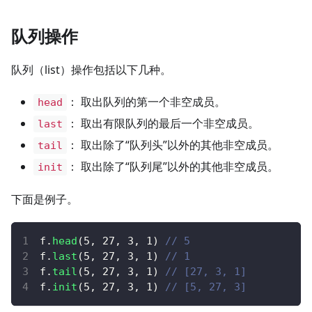
队列操作
队列（list）操作包括以下几种。
： 取出队列的第一个非空成员。
head
： 取出有限队列的最后一个非空成员。
last
： 取出除了“队列头”以外的其他非空成员。
tail
： 取出除了“队列尾”以外的其他非空成员。
init
下面是例子。
f
.
head
(
5
,
27
,
3
,
1
)
// 5
f
.
last
(
5
,
27
,
3
,
1
)
// 1
f
.
tail
(
5
,
27
,
3
,
1
)
// [27, 3, 1]
f
.
init
(
5
,
27
,
3
,
1
)
// [5, 27, 3]