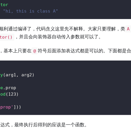
ator
/ "hi, this is class A"
顺利通过编译了，代码含义这里先不解释。大家只要理解，类
A
，并且会向装饰器自动传入参数就可以了。
tor()
，基本上只要在
符号后面添加表达式都是可以的。下面都是
@
ry
(
arg1
,
 arg2
)
le
.
prop
hod
(
123
)
'prop'
]
)
)
表达式，最终执行后得到的应该是一个函数。