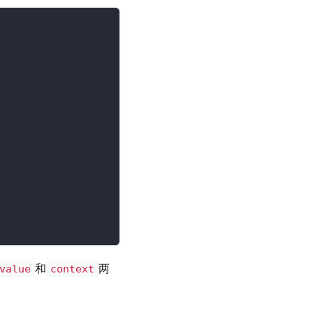
和
两
value
context