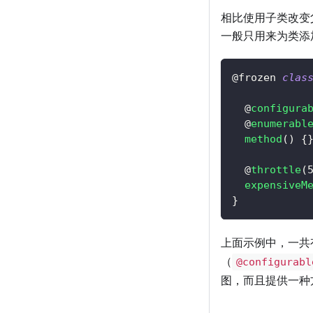
相比使用子类改变
一般只用来为类添
@frozen 
clas
  @
configura
  @
enumerabl
method
(
)
{
  @
throttle
(
expensiveM
}
上面示例中，一共
（
@configurabl
图，而且提供一种