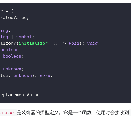
or
=
(
oratedValue
,
ring
;
ring
|
symbol
;
alizer
?
(
initializer
:
(
)
=>
void
)
:
void
;
boolean
;
:
boolean
;
{
:
unknown
;
alue
:
unknown
)
:
void
;
ReplacementValue
;
是装饰器的类型定义。它是一个函数，使用时会接收到
orator