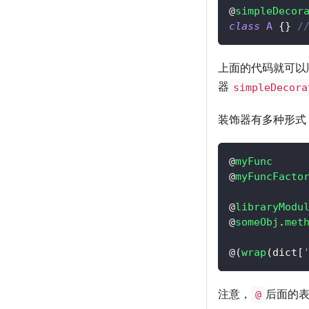
@
simpleDecor
class
A
{
}
/
上面的代码就可以
器
simpleDecora
装饰器有多种形式
@
myFunc
@
myFuncFacto
@
libraryModu
@
someObj
.
met
@
(
wrap
(
dict
[
注意，
后面的
@