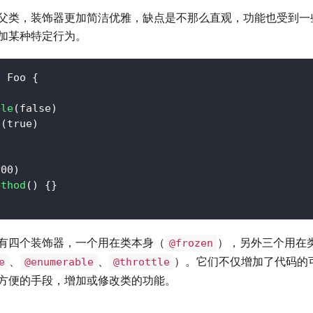
父类，装饰器更加简洁优雅，缺点是不那么直观，功能也受到一
加某种特定行为。
s
Foo
{
ble
(
false
)
e
(
true
)
}
500
)
ethod
(
)
{
}
有四个装饰器，一个用在类本身（
），另外三个用在
@frozen
、
、
）。它们不仅增加了代码的
e
@enumerable
@throttle
方便的手段，增加或修改类的功能。