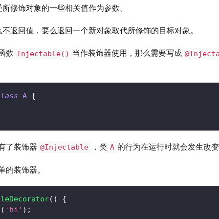
受所修饰对象的一些相关值作为参数。
么不返回值，要么返回一个新对象取代所修饰的目标对象。
函数
当作装饰器使用，那么需要写成
Injectable()
@Inject
class
A
{
有了装饰器
，类
的行为在运行时就会发生改
@Injectable
A
单的装饰器。
pleDecorator
(
)
{
g
(
'hi'
)
;