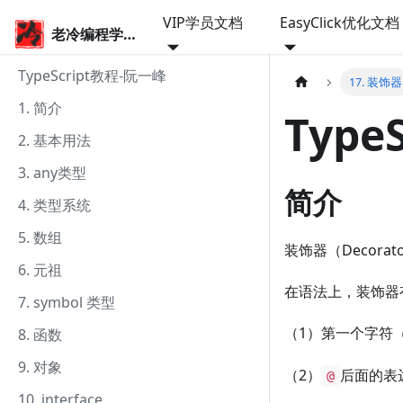
VIP学员文档
EasyClick优化文档
老冷编程学院
TypeScript教程-阮一峰
17. 装饰器
1. 简介
Type
2. 基本用法
3. any类型
简介
4. 类型系统
5. 数组
装饰器（Decor
6. 元祖
在语法上，装饰器
7. symbol 类型
（1）第一个字符
8. 函数
9. 对象
（2）
后面的表
@
10. interface