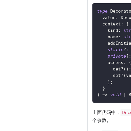
type
Decorat
  value
:
 Dec
  context
:
{
    kind
:
st
    name
:
st
    addIniti
static
?
:
private
?
    access
:
      get
?
(
)
      set
?
(
v
}
;
}
)
=>
void
|
 
上面代码中，
Dec
个参数。