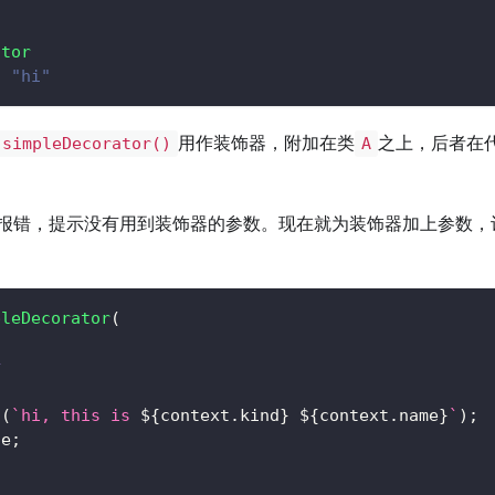
ator
/ "hi"
用作装饰器，附加在类
之上，后者在
simpleDecorator()
A
报错，提示没有用到装饰器的参数。现在就为装饰器加上参数，
pleDecorator
(
y
g
(
`
hi, this is 
${
context
.
kind
}
${
context
.
name
}
`
)
;
ue
;