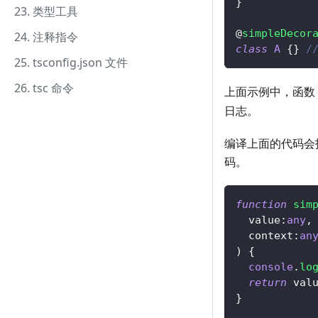
}
23. 类型工具
@
simpleDecor
24. 注释指令
class
A
{
}
/
25. tsconfig.json 文件
26. tsc 命令
上面示例中，函数
日志。
编译上面的代码会
码。
function
sim
  value
:
any
,
  context
:
an
)
{
console
.
lo
return
 val
}