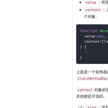
：所
value
：
context
个对象。
function
dec
  value
:
any
,
  context
:
Cl
)
{
// ...
}
上面是一个装饰器
ClassMethodDe
对象的
context
其他都是可选的。
（1）
：字
kind