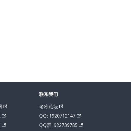
联系我们
网
老冷论坛
院
QQ: 1920712147
证
QQ群: 922739785